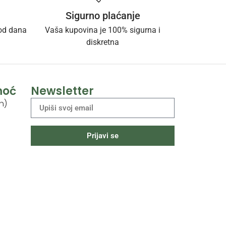
Sigurno plaćanje
 od dana
Vaša kupovina je 100% sigurna i
diskretna
moć
Newsletter
h)
Prijavi se