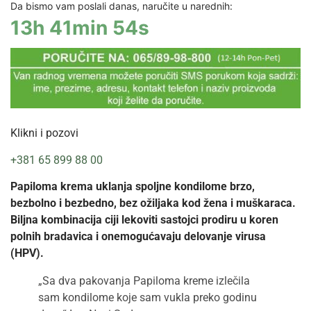
Da bismo vam poslali danas, naručite u narednih:
13h 41min 53s
Klikni i pozovi
+381 65 899 88 00
Papiloma krema uklanja spoljne kondilome brzo,
bezbolno i bezbedno, bez ožiljaka kod žena i muškaraca.
Biljna kombinacija ciji lekoviti sastojci prodiru u koren
polnih bradavica i onemogućavaju delovanje virusa
(HPV).
„Sa dva pakovanja Papiloma kreme izlečila
sam kondilome koje sam vukla preko godinu