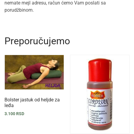
nemate mejl adresu, račun ćemo Vam poslati sa
porudžbinom.
Preporučujemo
Bolster jastuk od heljde za
leđa
3.100
RSD