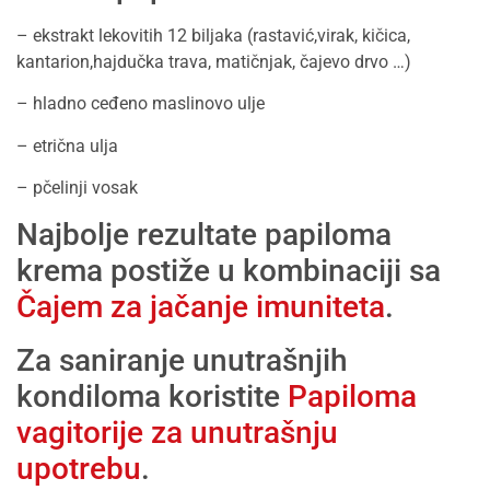
– ekstrakt lekovitih 12 biljaka (rastavić,virak, kičica,
kantarion,hajdučka trava, matičnjak, čajevo drvo …)
– hladno ceđeno maslinovo ulje
– etrična ulja
– pčelinji vosak
Najbolje rezultate papiloma
krema postiže u kombinaciji sa
Čajem za jačanje imuniteta
.
Za saniranje unutrašnjih
kondiloma koristite
Papiloma
vagitorije za unutrašnju
upotrebu
.