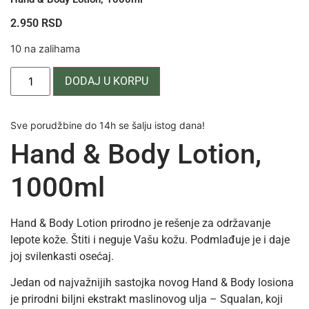
2.950
RSD
10 na zalihama
DODAJ U KORPU
Sve porudžbine do 14h se šalju istog dana!
Hand & Body Lotion,
1000ml
Hand & Body Lotion prirodno je rešenje za održavanje
lepote kože. Štiti i neguje Vašu kožu. Podmlađuje je i daje
joj svilenkasti osećaj.
Jedan od najvažnijih sastojka novog Hand & Body losiona
je prirodni biljni ekstrakt maslinovog ulja – Squalan, koji