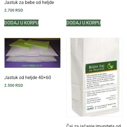
Jastuk za bebe od heljde
2.700
RSD
DODAJ U KORPU
DODAJ U KORPU
Jastuk od heljde 40×60
2.500
RSD
Čaj za jačanje imuniteta od