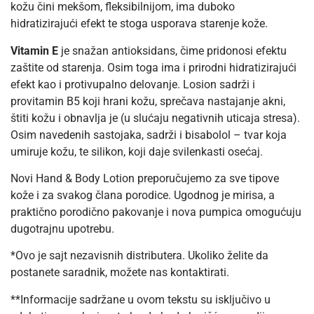
kožu čini mekšom, fleksibilnijom, ima duboko
hidratizirajući efekt te stoga usporava starenje kože.
Vitamin E
je snažan antioksidans, čime pridonosi efektu
zaštite od starenja. Osim toga ima i prirodni hidratizirajući
efekt kao i protivupalno delovanje. Losion sadrži i
provitamin B5 koji hrani kožu, sprečava nastajanje akni,
štiti kožu i obnavlja je (u slućaju negativnih uticaja stresa).
Osim navedenih sastojaka, sadrži i bisabolol – tvar koja
umiruje kožu, te silikon, koji daje svilenkasti osećaj.
Novi Hand & Body Lotion preporučujemo za sve tipove
kože i za svakog člana porodice. Ugodnog je mirisa, a
praktično porodično pakovanje i nova pumpica omogućuju
dugotrajnu upotrebu.
*Ovo je sajt nezavisnih distributera. Ukoliko želite da
postanete saradnik, možete nas kontaktirati.
**Informacije sadržane u ovom tekstu su isključivo u