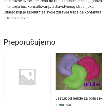
edukativne svrhe i ne treba da budu korišćene za dijagnozu
ili terapiju bez konsultovanja Zdravstvenog stručnjaka.
Čitalac koji je zabrinut za svoje zdravlje treba da kontaktira
lekara za savet.
Preporučujemo
Jastuk od heljde za bolji sex
2.700
RSD