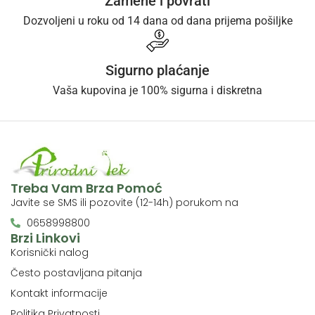
Zamene i povrati
Dozvoljeni u roku od 14 dana od dana prijema pošiljke
Sigurno plaćanje
Vaša kupovina je 100% sigurna i diskretna
Treba Vam Brza Pomoć
Javite se SMS ili pozovite (12-14h) porukom na
0658998800
Brzi Linkovi
Korisnički nalog
Često postavljana pitanja
Kontakt informacije
Politika Privatnosti