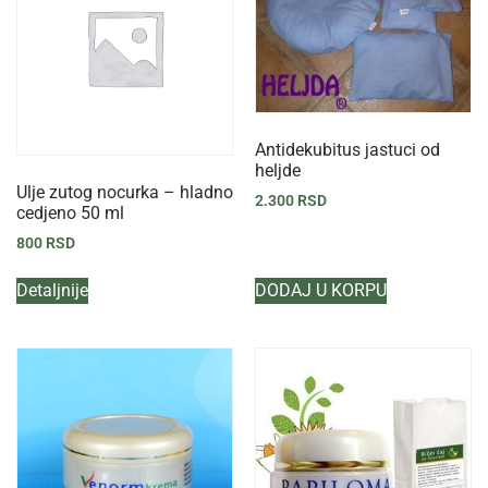
Antidekubitus jastuci od
heljde
Ulje zutog nocurka – hladno
2.300
RSD
cedjeno 50 ml
800
RSD
Detaljnije
DODAJ U KORPU