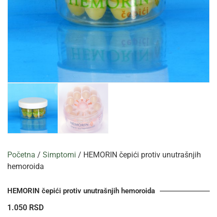
Početna
/
Simptomi
/ HEMORIN čepići protiv unutrašnjih
hemoroida
HEMORIN čepići protiv unutrašnjih hemoroida
1.050
RSD