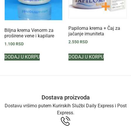
Papiloma krema + Čaj za
Biljna krema Venorm za
jačanje imuniteta
proširene vene i kapilare
2.550
RSD
1.100
RSD
DODAJ U KORPU
DODAJ U KORPU
Dostava proizvoda
Dostavu vršimo putem Kurirskih Službi Daily Express i Post
Express.