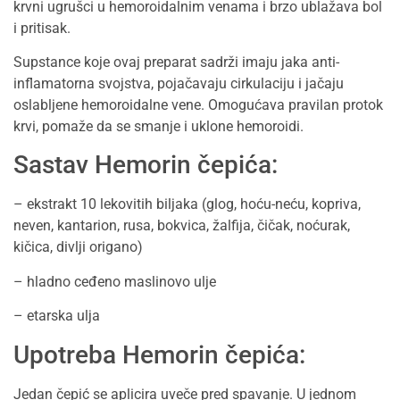
krvni ugrušci u hemoroidalnim venama i brzo ublažava bol
i pritisak.
Supstance koje ovaj preparat sadrži imaju jaka anti-
inflamatorna svojstva, pojačavaju cirkulaciju i jačaju
oslabljene hemoroidalne vene. Omogućava pravilan protok
krvi, pomaže da se smanje i uklone hemoroidi.
Sastav Hemorin čepića:
– ekstrakt 10 lekovitih biljaka (glog, hoću-neću, kopriva,
neven, kantarion, rusa, bokvica, žalfija, čičak, noćurak,
kičica, divlji origano)
– hladno ceđeno maslinovo ulje
– etarska ulja
Upotreba Hemorin čepića:
Jedan čepić se aplicira uveče pred spavanje. U jednom