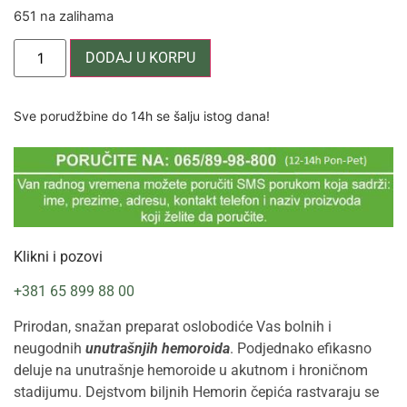
651 na zalihama
DODAJ U KORPU
Sve porudžbine do 14h se šalju istog dana!
Klikni i pozovi
+381 65 899 88 00
Prirodan, snažan preparat oslobodiće Vas bolnih i
neugodnih
unutrašnjih hemoroida
. Podjednako efikasno
deluje na unutrašnje hemoroide u akutnom i hroničnom
stadijumu. Dejstvom biljnih Hemorin čepića rastvaraju se