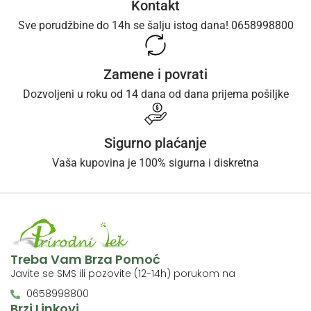
Kontakt
Sve porudžbine do 14h se šalju istog dana! 0658998800
Zamene i povrati
Dozvoljeni u roku od 14 dana od dana prijema pošiljke
Sigurno plaćanje
Vaša kupovina je 100% sigurna i diskretna
Treba Vam Brza Pomoć
Javite se SMS ili pozovite (12-14h) porukom na
0658998800
Brzi Linkovi