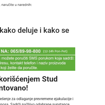
 naručite u narednih:
kako deluje i kako se
 korišćenjem Stud
ntovano!
rešenje za odlaganje prevremene ejakulacije i
nosa. Sadrži pažljivo odabrane supstance