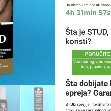
Da bismo vam poslali danas,
4h 31min 57s
Šta je STUD, 
koristi?
Šta dobijate
spreja? Gara
STUD sprej
je inovativno 
produženje seksualnog od