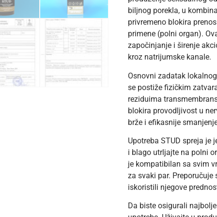
biljnog porekla, u kombinac
privremeno blokira prenos
primene (polni organ). Ova
započinjanje i širenje akc
kroz natrijumske kanale.
Osnovni zadatak lokalnog 
se postiže fizičkim zatva
reziduima transmembransk
blokira provodljivost u 
brže i efikasnije smanjenje
Upotreba STUD spreja je je
i blago utrljajte na polni
je kompatibilan sa svim v
za svaki par. Preporučuje
iskoristili njegove prednost
Da biste osigurali najbolj