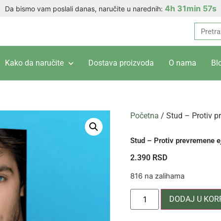
4h 31min 57s
Da bismo vam poslali danas, naručite u narednih:
Kako da naručite
Dostava proizvoda
O nama
Bl
Početna
/ Stud – Protiv p
Stud – Protiv prevremene e
2.390
RSD
816 na zalihama
DODAJ U KOR