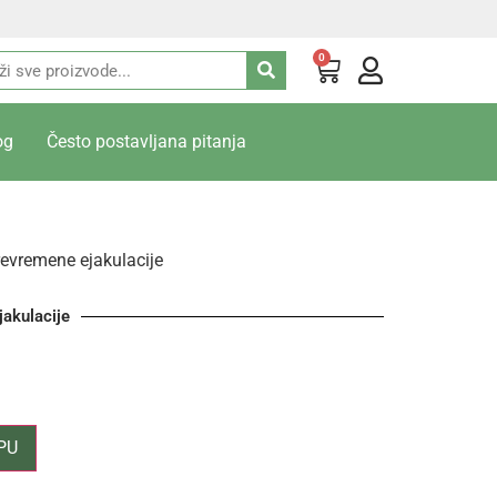
0
og
Često postavljana pitanja
revremene ejakulacije
jakulacije
PU