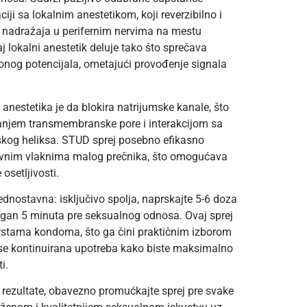
iji sa lokalnim anestetikom, koji reverzibilno i
 nadražaja u perifernim nervima na mestu
j lokalni anestetik deluje tako što sprečava
ionog potencijala, ometajući provođenje signala
anestetika je da blokira natrijumske kanale, što
ranjem transmembranske pore i interakcijom sa
og heliksa. STUD sprej posebno efikasno
nervnim vlaknima malog prečnika, što omogućava
 osetljivosti.
dnostavna: isključivo spolja, naprskajte 5-6 doza
 organ 5 minuta pre seksualnog odnosa. Ovaj sprej
rstama kondoma, što ga čini praktičnim izborom
 se kontinuirana upotreba kako biste maksimalno
i.
e rezultate, obavezno promućkajte sprej pre svake