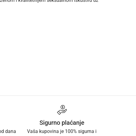
uženom i kvalitetnijem seksualnom iskustvu uz
Sigurno plaćanje
 od dana
Vaša kupovina je 100% sigurna i