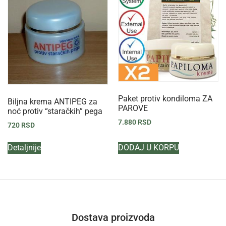
Paket protiv kondiloma ZA
Biljna krema ANTIPEG za
PAROVE
noć protiv “staračkih” pega
7.880
RSD
720
RSD
Detaljnije
DODAJ U KORPU
Dostava proizvoda