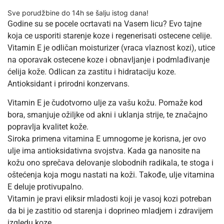
Sve porudžbine do 14h se šalju istog dana!
Godine su se pocele ocrtavati na Vasem licu? Evo tajne
koja ce usporiti starenje koze i regenerisati ostecene celije.
Vitamin E je odličan moisturizer (vraca vlaznost kozi), utice
na oporavak ostecene koze i obnavljanje i podmlađivanje
ćelija kože. Odlican za zastitu i hidrataciju koze.
Antioksidant i prirodni konzervans.
Vitamin E je čudotvorno ulje za vašu kožu. Pomaže kod
bora, smanjuje ožiljke od akni i uklanja strije, te značajno
popravlja kvalitet kože.
Siroka primena vitamina E umnogome je korisna, jer ovo
ulje ima antioksidativna svojstva. Kada ga nanosite na
kožu ono sprečava delovanje slobodnih radikala, te stoga i
oštećenja koja mogu nastati na koži. Takođe, ulje vitamina
E deluje protivupalno.
Vitamin je pravi eliksir mladosti koji je vasoj kozi potreban
da bi je zastitio od starenja i doprineo mladjem i zdravijem
izgledu koze.