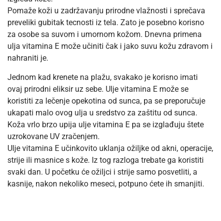
Pomaže koži u zadržavanju prirodne vlažnosti i sprečava
preveliki gubitak tecnosti iz tela. Zato je posebno korisno
za osobe sa suvom i umornom kožom. Dnevna primena
ulja vitamina E može učiniti čak i jako suvu kožu zdravom i
nahraniti je.
Jednom kad krenete na plažu, svakako je korisno imati
ovaj prirodni eliksir uz sebe. Ulje vitamina E može se
koristiti za lečenje opekotina od sunca, pa se preporučuje
ukapati malo ovog ulja u sredstvo za zaštitu od sunca.
Koža vrlo brzo upija ulje vitamina E pa se izglađuju štete
uzrokovane UV zračenjem.
Ulje vitamina E učinkovito uklanja ožiljke od akni, operacije,
strije ili masnice s kože. Iz tog razloga trebate ga koristiti
svaki dan. U početku će ožiljci i strije samo posvetliti, a
kasnije, nakon nekoliko meseci, potpuno ćete ih smanjiti.