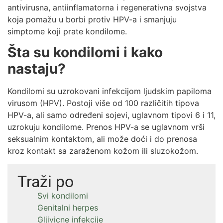
antivirusna, antiinflamatorna i regenerativna svojstva
koja pomažu u borbi protiv HPV-a i smanjuju
simptome koji prate kondilome.
Šta su kondilomi i kako
nastaju?
Kondilomi su uzrokovani infekcijom ljudskim papiloma
virusom (HPV). Postoji više od 100 različitih tipova
HPV-a, ali samo određeni sojevi, uglavnom tipovi 6 i 11,
uzrokuju kondilome. Prenos HPV-a se uglavnom vrši
seksualnim kontaktom, ali može doći i do prenosa
kroz kontakt sa zaraženom kožom ili sluzokožom.
Traži po
Svi kondilomi
Genitalni herpes
Gljivicne infekcije