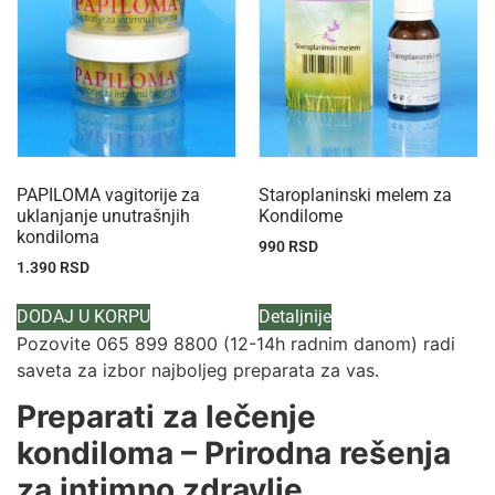
PAPILOMA vagitorije za
Staroplaninski melem za
uklanjanje unutrašnjih
Kondilome
kondiloma
990
RSD
1.390
RSD
DODAJ U KORPU
Detaljnije
Pozovite 065 899 8800 (12-14h radnim danom) radi
saveta za izbor najboljeg preparata za vas.
Preparati za lečenje
kondiloma – Prirodna rešenja
za intimno zdravlje