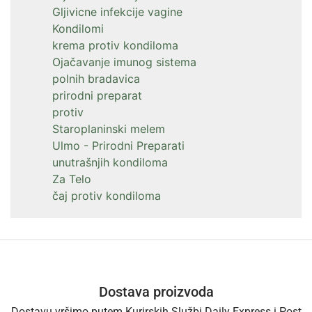
Gljivicne infekcije vagine
Kondilomi
krema protiv kondiloma
Ojačavanje imunog sistema
polnih bradavica
prirodni preparat
protiv
Staroplaninski melem
Ulmo - Prirodni Preparati
unutrašnjih kondiloma
Za Telo
čaj protiv kondiloma
Dostava proizvoda
Dostavu vršimo putem Kurirskih Službi Daily Express i Post