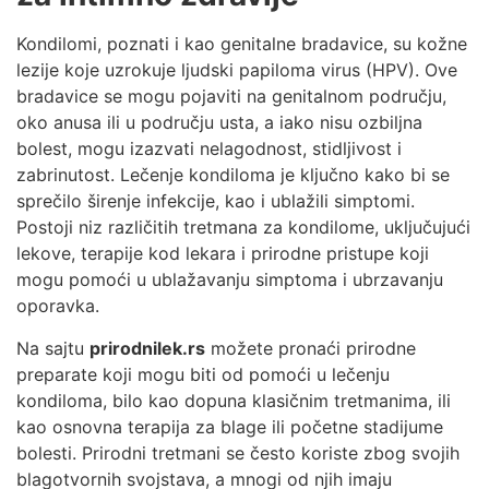
Kondilomi, poznati i kao genitalne bradavice, su kožne
lezije koje uzrokuje ljudski papiloma virus (HPV). Ove
bradavice se mogu pojaviti na genitalnom području,
oko anusa ili u području usta, a iako nisu ozbiljna
bolest, mogu izazvati nelagodnost, stidljivost i
zabrinutost. Lečenje kondiloma je ključno kako bi se
sprečilo širenje infekcije, kao i ublažili simptomi.
Postoji niz različitih tretmana za kondilome, uključujući
lekove, terapije kod lekara i prirodne pristupe koji
mogu pomoći u ublažavanju simptoma i ubrzavanju
oporavka.
Na sajtu
prirodnilek.rs
možete pronaći prirodne
preparate koji mogu biti od pomoći u lečenju
kondiloma, bilo kao dopuna klasičnim tretmanima, ili
kao osnovna terapija za blage ili početne stadijume
bolesti. Prirodni tretmani se često koriste zbog svojih
blagotvornih svojstava, a mnogi od njih imaju