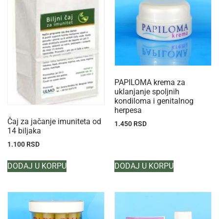
PAPILOMA krema za
uklanjanje spoljnih
kondiloma i genitalnog
herpesa
Čaj za jačanje imuniteta od
1.450
RSD
14 biljaka
1.100
RSD
DODAJ U KORPU
DODAJ U KORPU