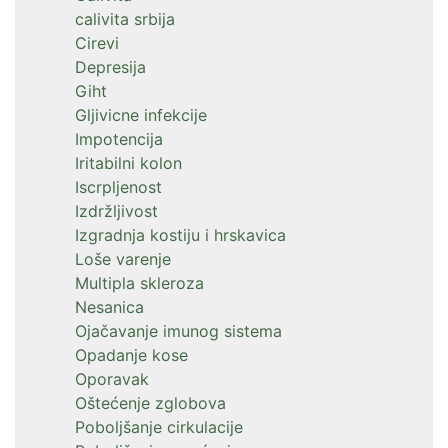
calivita srbija
Cirevi
Depresija
Giht
Gljivicne infekcije
Impotencija
Iritabilni kolon
Iscrpljenost
Izdržljivost
Izgradnja kostiju i hrskavica
Loše varenje
Multipla skleroza
Nesanica
Ojačavanje imunog sistema
Opadanje kose
Oporavak
Oštećenje zglobova
Poboljšanje cirkulacije