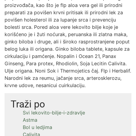
proizvođača, kao što je flp aloa vera gel ili prirodni
preparati za povišen krvni pritisak ili prirodni lek za
povišen holesterol ili za lupanje srca i prevenciju
bolesti srca. Pored aloa vere lekovito bilje koje je
korišćeno je i žuti noćurak, peruanska ili zlatna maka,
ginko biloba i druge, ali i široko rasprostranjene poput
belog luka ili origana. Ginko biloba tablete, kapsule za
cirkulaciju i pamćenje. Nopalin i Ocean 21, Panax
Ginseng, Para protex, Rhodiolin, Soja Lecitin Calivita.
Ulje origana. Noni Sok i Thermojetics čaj. Flp i Herbalif.
Narodni lek za reumu, jačanje srca, arterosklerozu,
krvne udove, nesanicui cuirkulaciju.
Traži po
Svi lekovito-bilje-i-zdravlje
Astma
Bol u ledjima
Calivita