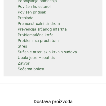
Poboljšanje pamćenja
Povišen holesterol
Povišen pritisak
Prehlada
Premenstrualni sindrom
Prevencija srčanog infarkta
Problematična koža
Problemi sa prostatom
Stres
Suženje arterijskih krvnih sudova
Upala jetre Hepatitis
Zatvor
Šećerna bolest
Dostava proizvoda