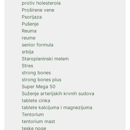
protiv holesterola
Proširene vene
Psorijaza
Pušenje
Reuma
reume
senior formula
srbija
Staroplaninski melem
Stres
strong bones
strong bones plus
Super Mega 50
Suženje arterijskih krvnih sudova
tablete cinka
tablete kalcijuma i magnezijuma
Tentorium
tentorium mast
teske noge