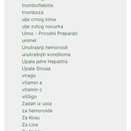
tromboflebitis
tromboza
ulje crnog kima
ulje zutog nocurka
Ulmo - Prirodni Preparati
unimel
Unutrasnji hemoroidi
unutrašnjih kondiloma
Upala jetre Hepatitis
Upala Sinusa
virago
vitamin a
vitamin c
vitiligo
Zadah iz usta
za hemoroide
Za Kosu
Za Lice