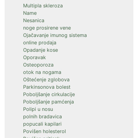
Multipla skleroza
Name
Nesanica
noge prosirene vene
Ojačavanje imunog sistema
online prodaja
Opadanje kose
Oporavak
Osteoporoza
otok na nogama
Oštećenje zglobova
Parkinsonova bolest
Poboljšanje cirkulacije
Poboljšanje pamćenja
Polipi u nosu
polnih bradavica
popucali kapilari
Povišen holesterol