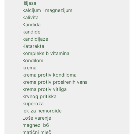
išijasa
kalcijum i magnezijum
kalivita
Kandida
kandide
kandidijaze
Katarakta
kompleks b vitamina
Kondilomi
krema
krema protiv kondiloma
krema protiv prosirenih vena
krema protiv vitliga
krvnog pritiska
kuperoza
lek za hemoroide
Loše varenje
magnezi b6
matični mleč