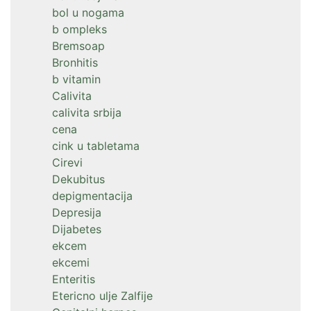
bol u nogama
b ompleks
Bremsoap
Bronhitis
b vitamin
Calivita
calivita srbija
cena
cink u tabletama
Cirevi
Dekubitus
depigmentacija
Depresija
Dijabetes
ekcem
ekcemi
Enteritis
Etericno ulje Zalfije