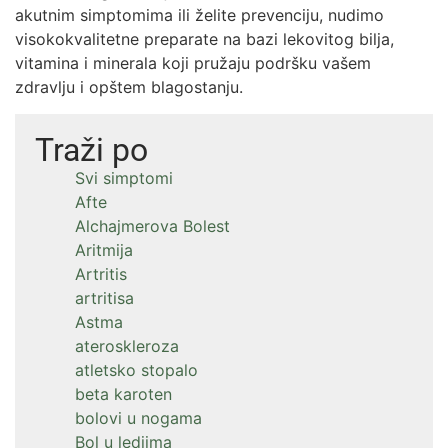
akutnim simptomima ili želite prevenciju, nudimo
visokokvalitetne preparate na bazi lekovitog bilja,
vitamina i minerala koji pružaju podršku vašem
zdravlju i opštem blagostanju.
Traži po
Svi simptomi
Afte
Alchajmerova Bolest
Aritmija
Artritis
artritisa
Astma
ateroskleroza
atletsko stopalo
beta karoten
bolovi u nogama
Bol u ledjima