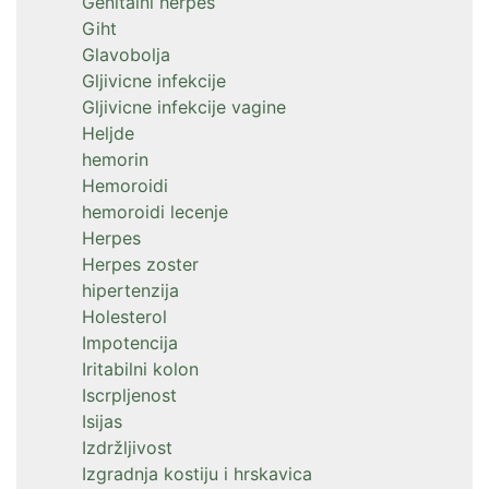
Genitalni herpes
Giht
Glavobolja
Gljivicne infekcije
Gljivicne infekcije vagine
Heljde
hemorin
Hemoroidi
hemoroidi lecenje
Herpes
Herpes zoster
hipertenzija
Holesterol
Impotencija
Iritabilni kolon
Iscrpljenost
Isijas
Izdržljivost
Izgradnja kostiju i hrskavica