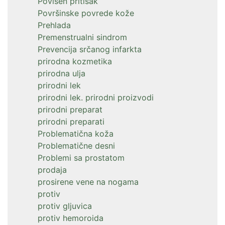
Povišen pritisak
Površinske povrede kože
Prehlada
Premenstrualni sindrom
Prevencija srčanog infarkta
prirodna kozmetika
prirodna ulja
prirodni lek
prirodni lek. prirodni proizvodi
prirodni preparat
prirodni preparati
Problematična koža
Problematične desni
Problemi sa prostatom
prodaja
prosirene vene na nogama
protiv
protiv gljuvica
protiv hemoroida