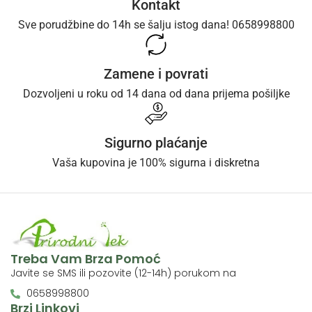
Kontakt
Sve porudžbine do 14h se šalju istog dana! 0658998800
Zamene i povrati
Dozvoljeni u roku od 14 dana od dana prijema pošiljke
Sigurno plaćanje
Vaša kupovina je 100% sigurna i diskretna
Treba Vam Brza Pomoć
Javite se SMS ili pozovite (12-14h) porukom na
0658998800
Brzi Linkovi