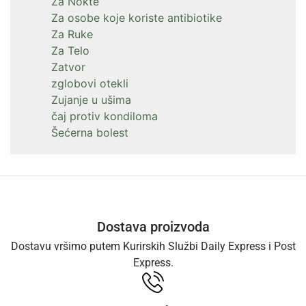
Za Nokte
Za osobe koje koriste antibiotike
Za Ruke
Za Telo
Zatvor
zglobovi otekli
Zujanje u ušima
čaj protiv kondiloma
Šećerna bolest
Dostava proizvoda
Dostavu vršimo putem Kurirskih Službi Daily Express i Post
Express.