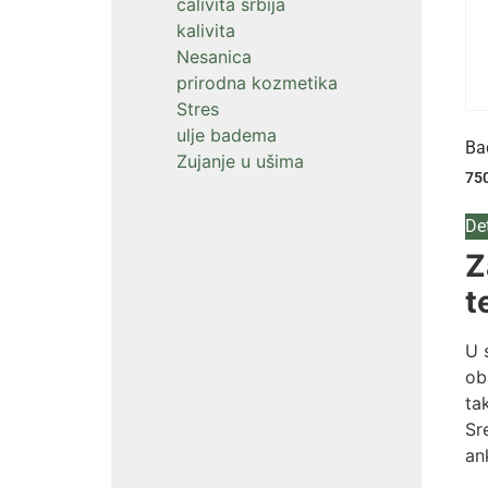
calivita srbija
kalivita
Nesanica
prirodna kozmetika
Stres
ulje badema
Ba
Zujanje u ušima
75
Det
Z
t
U 
ob
ta
Sr
an