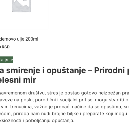
demovo ulje 200ml
0
RSD
aljnije
a smirenje i opuštanje – Prirodni 
elesni mir
savremenom društvu, stres je postao gotovo neizbežan pra
aveze na poslu, porodični i socijalni pritisci mogu stvoriti 
kvim trenucima, važno je pronaći načine da se opustimo, sm
ećom, priroda nam nudi brojne biljke i preparate koji mogu
ksioznosti i poboljšanju opuštanja.