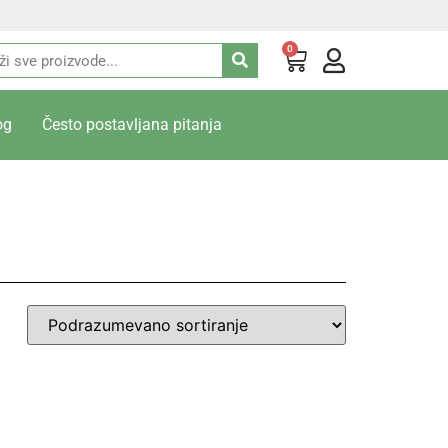
0
og
Često postavljana pitanja