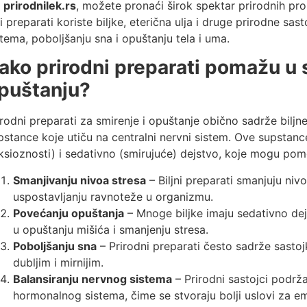
a
prirodnilek.rs
, možete pronaći širok spektar prirodnih pro
i preparati koriste biljke, eterična ulja i druge prirodne sa
stema, poboljšanju sna i opuštanju tela i uma.
ako prirodni preparati pomažu u 
puštanju?
irodni preparati za smirenje i opuštanje obično sadrže biljne
pstance koje utiču na centralni nervni sistem. Ove supstance
ksioznosti) i sedativno (smirujuće) dejstvo, koje mogu pom
Smanjivanju nivoa stresa
– Biljni preparati smanjuju niv
uspostavljanju ravnoteže u organizmu.
Povećanju opuštanja
– Mnoge biljke imaju sedativno dej
u opuštanju mišića i smanjenju stresa.
Poboljšanju sna
– Prirodni preparati često sadrže sastojk
dubljim i mirnijim.
Balansiranju nervnog sistema
– Prirodni sastojci podrž
hormonalnog sistema, čime se stvoraju bolji uslovi za em