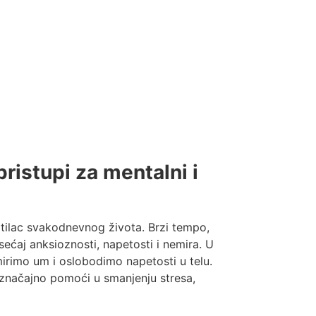
pristupi za mentalni i
tilac svakodnevnog života. Brzi tempo,
osećaj anksioznosti, napetosti i nemira. U
irimo um i oslobodimo napetosti u telu.
 značajno pomoći u smanjenju stresa,