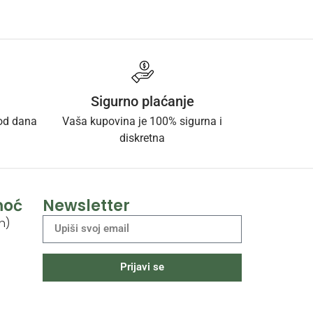
Sigurno plaćanje
 od dana
Vaša kupovina je 100% sigurna i
diskretna
moć
Newsletter
h)
Prijavi se