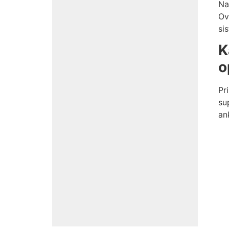
N
Ov
si
K
o
Pr
su
an