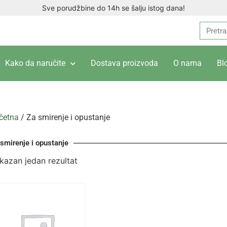
Sve porudžbine do 14h se šalju istog dana!
Kako da naručite
Dostava proizvoda
O nama
Bl
četna
/ Za smirenje i opustanje
smirenje i opustanje
ikazan jedan rezultat