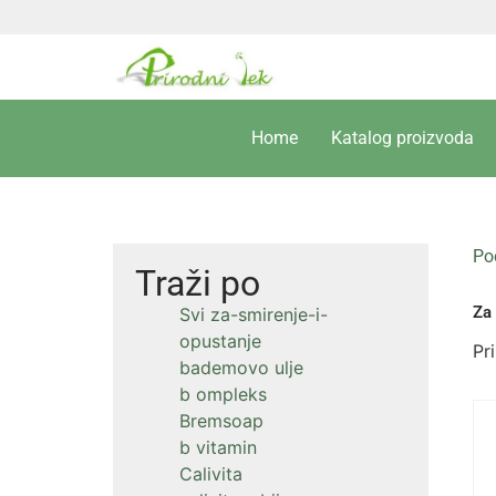
Home
Katalog proizvoda
Po
Traži po
Za 
Svi za-smirenje-i-
opustanje
Pr
bademovo ulje
b ompleks
Bremsoap
b vitamin
Calivita