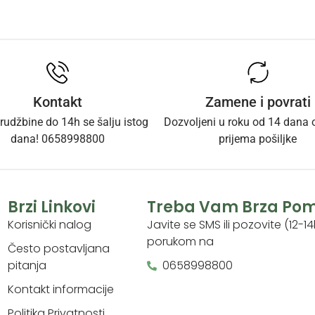
Kontakt
Zamene i povrati
rudžbine do 14h se šalju istog
Dozvoljeni u roku od 14 dana
dana! 0658998800
prijema pošiljke
Brzi Linkovi
Treba Vam Brza Po
Korisnički nalog
Javite se SMS ili pozovite (12-14
porukom na
Često postavljana
pitanja
0658998800
Kontakt informacije
Politika Privatnosti