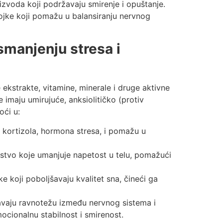
izvoda koji podržavaju smirenje i opuštanje.
stojke koji pomažu u balansiranju nervnog
smanjenju stresa i
 ekstrakte, vitamine, minerale i druge aktivne
 imaju umirujuće, anksiolitičko (protiv
oći u:
o kortizola, hormona stresa, i pomažu u
stvo koje umanjuje napetost u telu, pomažući
e koji poboljšavaju kvalitet sna, čineći ga
avaju ravnotežu između nervnog sistema i
ocionalnu stabilnost i smirenost.