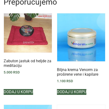
Preporučujemo
Zabuton jastuk od heljde za
meditaciju
Biljna krema Venorm za
5.000
RSD
proširene vene i kapilare
1.100
RSD
DODAJ U KORPU
DODAJ U KORPU