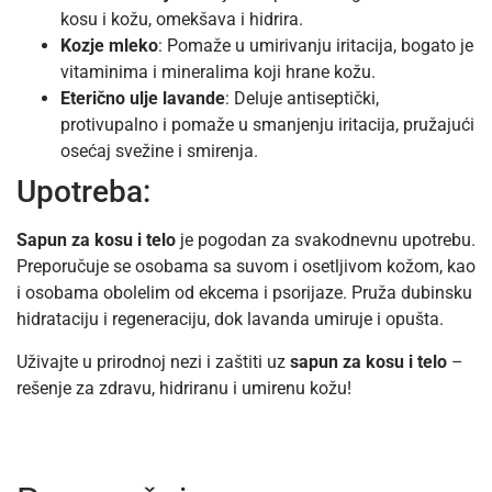
kosu i kožu, omekšava i hidrira.
Kozje mleko
: Pomaže u umirivanju iritacija, bogato je
vitaminima i mineralima koji hrane kožu.
Eterično ulje lavande
: Deluje antiseptički,
protivupalno i pomaže u smanjenju iritacija, pružajući
osećaj svežine i smirenja.
Upotreba:
Sapun za kosu i telo
je pogodan za svakodnevnu upotrebu.
Preporučuje se osobama sa suvom i osetljivom kožom, kao
i osobama obolelim od ekcema i psorijaze. Pruža dubinsku
hidrataciju i regeneraciju, dok lavanda umiruje i opušta.
Uživajte u prirodnoj nezi i zaštiti uz
sapun za kosu i telo
–
rešenje za zdravu, hidriranu i umirenu kožu!