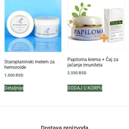
Papiloma krema + Čaj za
Staroplaninski melem za
jačanje imuniteta
hemoroide
2.550
RSD
1.000
RSD
Detaljnije
DODAJ U KORPU
Dostava proizvoda