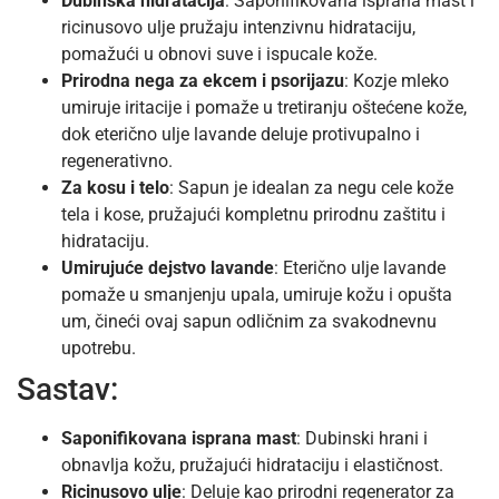
Dubinska hidratacija
: Saponifikovana isprana mast i
ricinusovo ulje pružaju intenzivnu hidrataciju,
pomažući u obnovi suve i ispucale kože.
Prirodna nega za ekcem i psorijazu
: Kozje mleko
umiruje iritacije i pomaže u tretiranju oštećene kože,
dok eterično ulje lavande deluje protivupalno i
regenerativno.
Za kosu i telo
: Sapun je idealan za negu cele kože
tela i kose, pružajući kompletnu prirodnu zaštitu i
hidrataciju.
Umirujuće dejstvo lavande
: Eterično ulje lavande
pomaže u smanjenju upala, umiruje kožu i opušta
um, čineći ovaj sapun odličnim za svakodnevnu
upotrebu.
Sastav:
Saponifikovana isprana mast
: Dubinski hrani i
obnavlja kožu, pružajući hidrataciju i elastičnost.
Ricinusovo ulje
: Deluje kao prirodni regenerator za