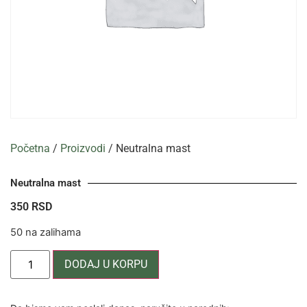
Početna
/
Proizvodi
/ Neutralna mast
Neutralna mast
350
RSD
50 na zalihama
DODAJ U KORPU