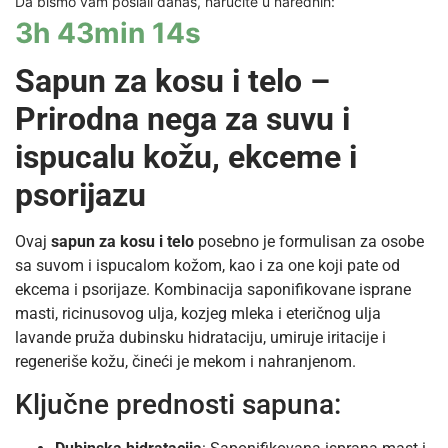
Da bismo vam poslali danas, naručite u narednih:
3h 43min 14s
Sapun za kosu i telo –
Prirodna nega za suvu i
ispucalu kožu, ekceme i
psorijazu
Ovaj
sapun za kosu i telo
posebno je formulisan za osobe
sa suvom i ispucalom kožom, kao i za one koji pate od
ekcema i psorijaze. Kombinacija saponifikovane isprane
masti, ricinusovog ulja, kozjeg mleka i eteričnog ulja
lavande pruža dubinsku hidrataciju, umiruje iritacije i
regeneriše kožu, čineći je mekom i nahranjenom.
Ključne prednosti sapuna: