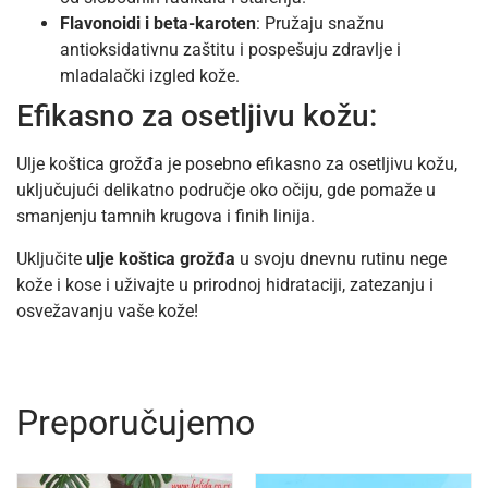
Flavonoidi i beta-karoten
: Pružaju snažnu
antioksidativnu zaštitu i pospešuju zdravlje i
mladalački izgled kože.
Efikasno za osetljivu kožu:
Ulje koštica grožđa je posebno efikasno za osetljivu kožu,
uključujući delikatno područje oko očiju, gde pomaže u
smanjenju tamnih krugova i finih linija.
Uključite
ulje koštica grožđa
u svoju dnevnu rutinu nege
kože i kose i uživajte u prirodnoj hidrataciji, zatezanju i
osvežavanju vaše kože!
Preporučujemo