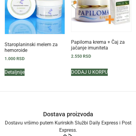
Papiloma krema + Čaj za
Staroplaninski melem za
jačanje imuniteta
hemoroide
2.550
RSD
1.000
RSD
Detaljnije
DODAJ U KORPU
Dostava proizvoda
Dostavu vršimo putem Kurirskih Službi Daily Express i Post
Express.