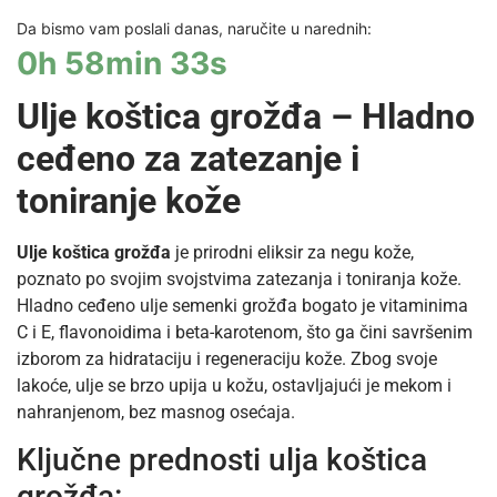
Da bismo vam poslali danas, naručite u narednih:
0h 58min 33s
Ulje koštica grožđa – Hladno
ceđeno za zatezanje i
toniranje kože
Ulje koštica grožđa
je prirodni eliksir za negu kože,
poznato po svojim svojstvima zatezanja i toniranja kože.
Hladno ceđeno ulje semenki grožđa bogato je vitaminima
C i E, flavonoidima i beta-karotenom, što ga čini savršenim
izborom za hidrataciju i regeneraciju kože. Zbog svoje
lakoće, ulje se brzo upija u kožu, ostavljajući je mekom i
nahranjenom, bez masnog osećaja.
Ključne prednosti ulja koštica
grožđa: