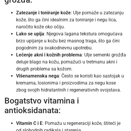
Zatezanje i toniranje kože
: Ulje pomaže u zatezanju
kože, što ga čini idealnim za toniranje i negu lica,
naročito kože oko očiju.
Lako se upija
: Njegova lagana tekstura omogućava
brzo upijanje u kožu bez masnog traga, što ga čini
pogodnim za svakodnevnu upotrebu.
Lečenje akni i kožnih problema
: Ulje semenki grožđa
deluje blago na kožu, pomažući u tretmanu akni i
drugih problema sa kožom.
Višenamenska nega
: Često se koristi kao sastojak u
kremama, losionima i proizvodima za negu kose
zbog svojih hidratantnih i regenerativnih svojstava.
Bogatstvo vitamina i
antioksidanata:
Vitamin C i E
: Pomažu u regeneraciji kože, štiteći je
od slobodnih radikala i starenja.