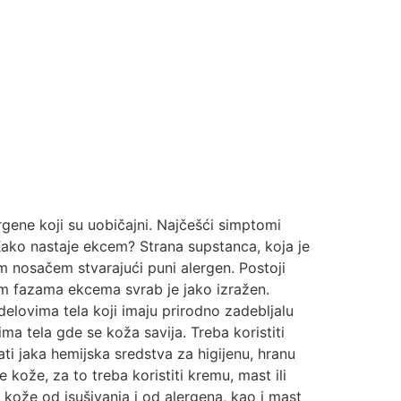
gene koji su uobičajni. Najčešći simptomi
. Kako nastaje ekcem? Strana supstanca, koja je
im nosačem stvarajući puni alergen. Postoji
vim fazama ekcema svrab je jako izražen.
elovima tela koji imaju prirodno zadebljalu
ma tela gde se koža savija. Treba koristiti
ti jaka hemijska sredstva za higijenu, hranu
e kože, za to treba koristiti kremu, mast ili
kože od isušivanja i od alergena, kao i mast