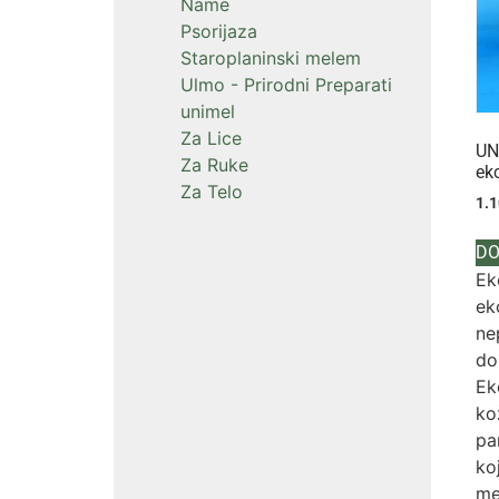
Name
Psorijaza
Staroplaninski melem
Ulmo - Prirodni Preparati
unimel
Za Lice
UN
Za Ruke
ek
Za Telo
1.
DO
Ek
ek
ne
do
Ek
ko
pa
ko
me