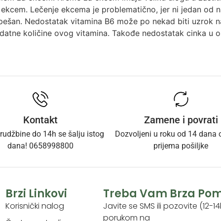
 ekcem. Lečenje ekcema je problematično, jer ni jedan od n
pešan. Nedostatak vitamina B6 može po nekad biti uzrok n
datne količine ovog vitamina. Takođe nedostatak cinka u 
Kontakt
Zamene i povrati
rudžbine do 14h se šalju istog
Dozvoljeni u roku od 14 dana
dana! 0658998800
prijema pošiljke
Brzi Linkovi
Treba Vam Brza Po
Korisnički nalog
Javite se SMS ili pozovite (12-14
porukom na