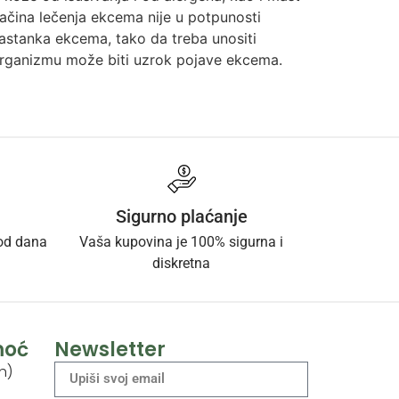
ačina lečenja ekcema nije u potpunosti
astanka ekcema, tako da treba unositi
organizmu može biti uzrok pojave ekcema.
Sigurno plaćanje
 od dana
Vaša kupovina je 100% sigurna i
diskretna
moć
Newsletter
h)