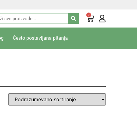
0
og
Često postavljana pitanja