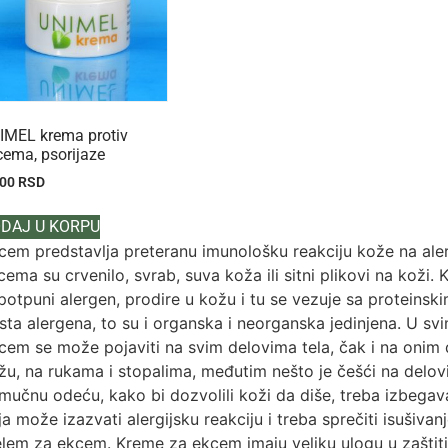
IMEL krema protiv
cema, psorijaze
100
RSD
DAJ U KORPU
cem predstavlja preteranu imunološku reakciju kože na aler
cema su crvenilo, svrab, suva koža ili sitni plikovi na koži
potpuni alergen, prodire u kožu i tu se vezuje sa proteinsk
sta alergena, to su i organska i neorganska jedinjena. U s
cem se može pojaviti na svim delovima tela, čak i na onim d
žu, na rukama i stopalima, međutim nešto je češći na delovi
mučnu odeću, kako bi dozvolili koži da diše, treba izbegava
ja može izazvati alergijsku reakciju i treba sprečiti isušivanj
lem za ekcem. Kreme za ekcem imaju veliku ulogu u zaštiti 