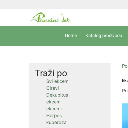
Home
Katalog proizvoda
Po
Traži po
Ek
Svi ekcem
Cirevi
Pr
Dekubitus
ekcem
ekcemi
Herpes
kuperoza