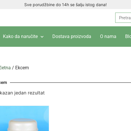
Sve porudžbine do 14h se šalju istog dana!
Kako da naručite
Dostava proizvoda
O nama
Bl
četna
/ Ekcem
cem
ikazan jedan rezultat