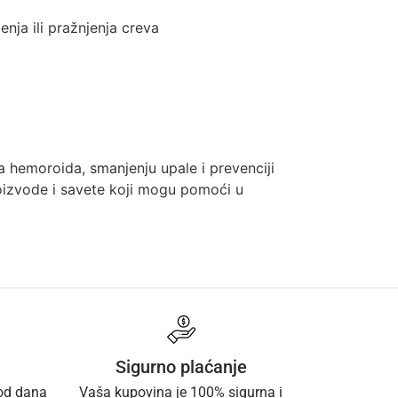
nja ili pražnjenja creva
a hemoroida, smanjenju upale i prevenciji
oizvode i savete koji mogu pomoći u
Sigurno plaćanje
 od dana
Vaša kupovina je 100% sigurna i