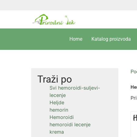
Home
Katalog proizvoda
Po
Traži po
Hem
Svi hemoroidi-suljevi-
lecenje
Pr
Heljde
hemorin
Hemoroidi
hemoroidi lecenje
krema