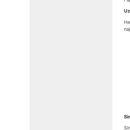
Uz
He
na
Si
Si