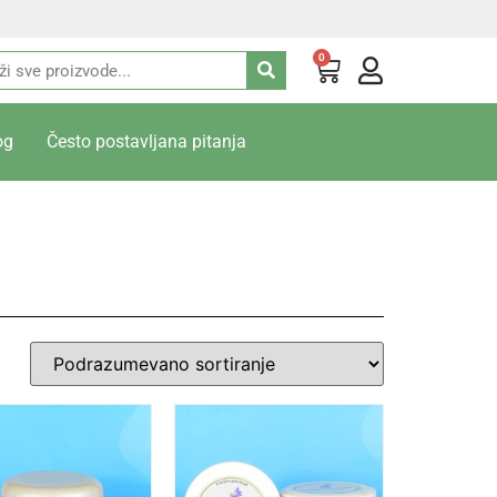
0
og
Često postavljana pitanja