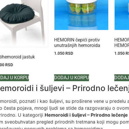
HEMORIN čepići protiv
HEMORI
unutrašnjih hemoroida
HEMOR
1.050
RSD
1.050
R
tihemoroid jastuk
300
RSD
DAJ U KORPU
DODAJ U KORPU
DODAJ
emoroidi i šuljevi – Prirodno lečen
moroidi, poznati i kao šuljevi, su proširene vene u predelu
lo česta pojava, mnogi ljudi se stide da razgovaraju o ovo
prirodno. U kategoriji
Hemoroidi i šuljevi – Prirodno lečenje 
m sveobuhvatan pregled prirodnih tretmana koji mogu pom
sprečavanju ponovnih problema sa hemoroidima.