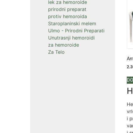
lek za hemoroide
prirodni preparat
protiv hemoroida
Staroplaninski melem
Ulmo - Prirodni Preparati
Unutrasnji hemoroidi
za hemoroide
Za Telo
An
2.
DO
H
He
vr
i 
va
i 