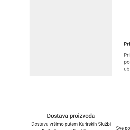
Pr
Pr
po
ub
Dostava proizvoda
Dostavu vršimo putem Kurirskih Službi
Sve po