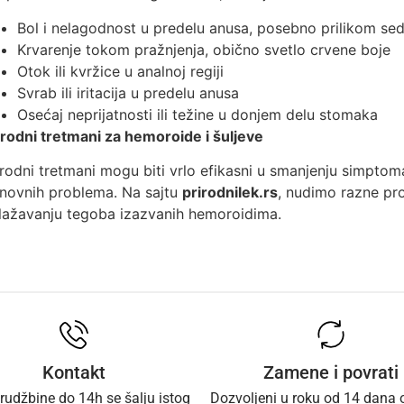
Bol i nelagodnost u predelu anusa, posebno prilikom sede
Krvarenje tokom pražnjenja, obično svetlo crvene boje
Otok ili kvržice u analnoj regiji
Svrab ili iritacija u predelu anusa
Osećaj neprijatnosti ili težine u donjem delu stomaka
irodni tretmani za hemoroide i šuljeve
irodni tretmani mogu biti vrlo efikasni u smanjenju simptom
novnih problema. Na sajtu
prirodnilek.rs
, nudimo razne pr
lažavanju tegoba izazvanih hemoroidima.
Kontakt
Zamene i povrati
rudžbine do 14h se šalju istog
Dozvoljeni u roku od 14 dana