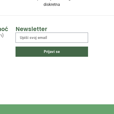
diskretna
moć
Newsletter
h)
Prijavi se