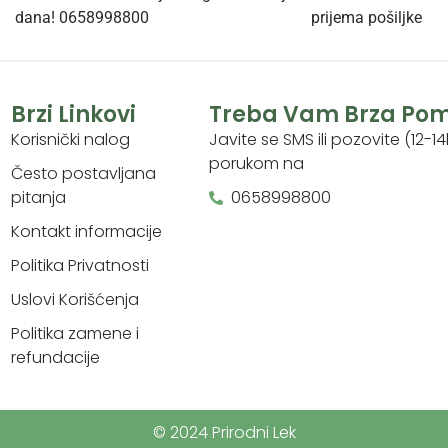
dana! 0658998800
prijema pošiljke
Brzi Linkovi
Treba Vam Brza Po
Korisnički nalog
Javite se SMS ili pozovite (12-14
porukom na
Često postavljana
pitanja
0658998800
Kontakt informacije
Politika Privatnosti
Uslovi Korišćenja
Politika zamene i
refundacije
© 2024 Prirodni Lek