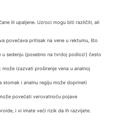
 ili upaljene. Uzroci mogu biti različiti, ali
eva povećava pritisak na vene u rektumu, što
u sedenju (posebno na tvrdoj podlozi) često
 može izazvati proširenje vena u analnoj
a stomak i analnu regiju može doprineti
o može povećati verovatnoću pojave
roide, i vi imate veći rizik da ih razvijete.