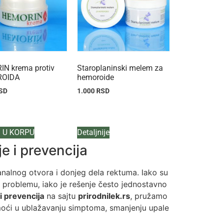
N krema protiv
Staroplaninski melem za
OIDA
hemoroide
SD
1.000
RSD
 U KORPU
Detaljnije
je i prevencija
 analnog otvora i donjeg dela rektuma. Iako su
m problemu, iako je rešenje često jednostavno
i prevencija
na sajtu
prirodnilek.rs
, pružamo
oći u ublažavanju simptoma, smanjenju upale