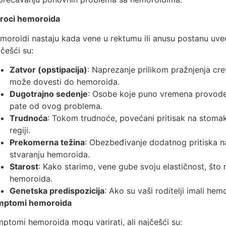
roci hemoroida
moroidi nastaju kada vene u rektumu ili anusu postanu uvećane
jčešći su:
Zatvor (opstipacija)
: Naprezanje prilikom pražnjenja cr
može dovesti do hemoroida.
Dugotrajno sedenje
: Osobe koje puno vremena provode 
pate od ovog problema.
Trudnoća
: Tokom trudnoće, povećani pritisak na stomak
regiji.
Prekomerna težina
: Obezbeđivanje dodatnog pritiska n
stvaranju hemoroida.
Starost
: Kako starimo, vene gube svoju elastičnost, št
hemoroida.
Genetska predispozicija
: Ako su vaši roditelji imali hemo
mptomi hemoroida
mptomi hemoroida mogu varirati, ali najčešći su: