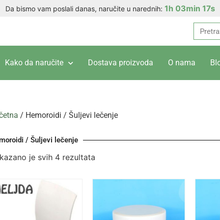
1h 03min 17s
Da bismo vam poslali danas, naručite u narednih:
Kako da naručite
Dostava proizvoda
O nama
Bl
četna
/ Hemoroidi / Šuljevi lečenje
oroidi / Šuljevi lečenje
ikazano je svih 4 rezultata