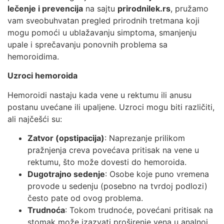
lečenje i prevencija
na sajtu
prirodnilek.rs
, pružamo
vam sveobuhvatan pregled prirodnih tretmana koji
mogu pomoći u ublažavanju simptoma, smanjenju
upale i sprečavanju ponovnih problema sa
hemoroidima.
Uzroci hemoroida
Hemoroidi nastaju kada vene u rektumu ili anusu
postanu uvećane ili upaljene. Uzroci mogu biti različiti,
ali najčešći su:
Zatvor (opstipacija)
: Naprezanje prilikom
pražnjenja creva povećava pritisak na vene u
rektumu, što može dovesti do hemoroida.
Dugotrajno sedenje
: Osobe koje puno vremena
provode u sedenju (posebno na tvrdoj podlozi)
često pate od ovog problema.
Trudnoća
: Tokom trudnoće, povećani pritisak na
stomak može izazvati proširenje vena u analnoj