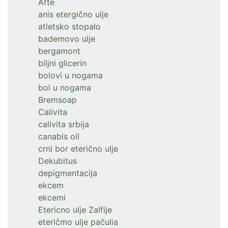
Afte
anis etergično ulje
atletsko stopalo
bademovo ulje
bergamont
biljni glicerin
bolovi u nogama
bol u nogama
Bremsoap
Calivita
calivita srbija
canabis oil
crni bor eterično ulje
Dekubitus
depigmentacija
ekcem
ekcemi
Etericno ulje Zalfije
eteričmo ulje pačulia