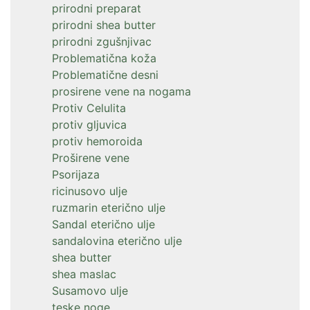
prirodni preparat
prirodni shea butter
prirodni zgušnjivac
Problematična koža
Problematične desni
prosirene vene na nogama
Protiv Celulita
protiv gljuvica
protiv hemoroida
Proširene vene
Psorijaza
ricinusovo ulje
ruzmarin eterično ulje
Sandal eterično ulje
sandalovina eterično ulje
shea butter
shea maslac
Susamovo ulje
teske noge