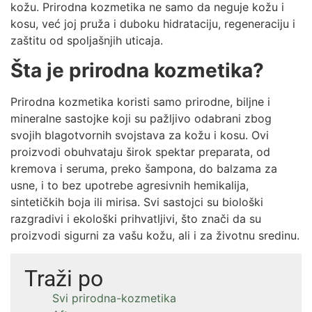
kožu. Prirodna kozmetika ne samo da neguje kožu i
kosu, već joj pruža i duboku hidrataciju, regeneraciju i
zaštitu od spoljašnjih uticaja.
Šta je prirodna kozmetika?
Prirodna kozmetika koristi samo prirodne, biljne i
mineralne sastojke koji su pažljivo odabrani zbog
svojih blagotvornih svojstava za kožu i kosu. Ovi
proizvodi obuhvataju širok spektar preparata, od
kremova i seruma, preko šampona, do balzama za
usne, i to bez upotrebe agresivnih hemikalija,
sintetičkih boja ili mirisa. Svi sastojci su biološki
razgradivi i ekološki prihvatljivi, što znači da su
proizvodi sigurni za vašu kožu, ali i za životnu sredinu.
Traži po
Svi prirodna-kozmetika