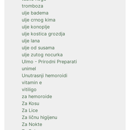
tromboza
ulje badema
ulje crnog kima
ulje konoplje
ulje kostica grozdja
ulje lana
ulje od susama
ulje zutog nocurka
Ulmo - Prirodni Preparati
unimel
Unutrasnji hemoroidi
vitamin e
vitiligo
za hemoroide
Za Kosu
Za Lice
Za ličnu higijenu
Za Nokte