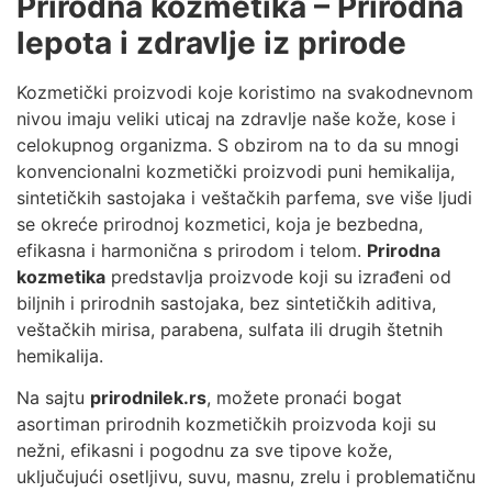
Prirodna kozmetika – Prirodna
lepota i zdravlje iz prirode
Kozmetički proizvodi koje koristimo na svakodnevnom
nivou imaju veliki uticaj na zdravlje naše kože, kose i
celokupnog organizma. S obzirom na to da su mnogi
konvencionalni kozmetički proizvodi puni hemikalija,
sintetičkih sastojaka i veštačkih parfema, sve više ljudi
se okreće prirodnoj kozmetici, koja je bezbedna,
efikasna i harmonična s prirodom i telom.
Prirodna
kozmetika
predstavlja proizvode koji su izrađeni od
biljnih i prirodnih sastojaka, bez sintetičkih aditiva,
veštačkih mirisa, parabena, sulfata ili drugih štetnih
hemikalija.
Na sajtu
prirodnilek.rs
, možete pronaći bogat
asortiman prirodnih kozmetičkih proizvoda koji su
nežni, efikasni i pogodnu za sve tipove kože,
uključujući osetljivu, suvu, masnu, zrelu i problematičnu