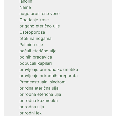
lanolin
Name
noge prosirene vene
Opadanje kose
origano eterično ulje
Osteoporoza
otok na nogama
Palmino ulje
pačuli eterično ulje
polnih bradavica
popucali kapilari
pravljenje prirodne kozmetike
pravljenje prirodnih preparata
Premenstrualni sindrom
prirdna eterična ulja
prirodna eterična ulja
prirodna kozmetika
prirodna ulja
prirodni lek