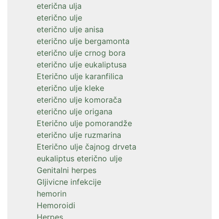
eterična ulja
eterično ulje
eterično ulje anisa
eterično ulje bergamonta
eterično ulje crnog bora
eterično ulje eukaliptusa
Eterično ulje karanfilica
eterično ulje kleke
eterično ulje komorača
eterično ulje origana
Eterično ulje pomorandže
eterično ulje ruzmarina
Eterično ulje čajnog drveta
eukaliptus eterično ulje
Genitalni herpes
Gljivicne infekcije
hemorin
Hemoroidi
Herpes