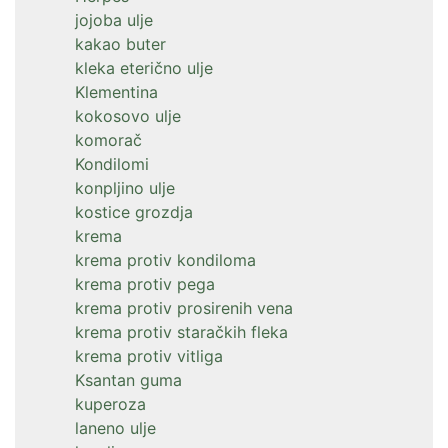
jojoba ulje
kakao buter
kleka eterično ulje
Klementina
kokosovo ulje
komorač
Kondilomi
konpljino ulje
kostice grozdja
krema
krema protiv kondiloma
krema protiv pega
krema protiv prosirenih vena
krema protiv staračkih fleka
krema protiv vitliga
Ksantan guma
kuperoza
laneno ulje