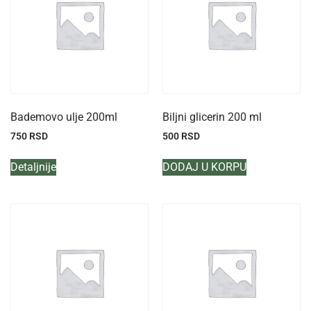
Bademovo ulje 200ml
Biljni glicerin 200 ml
750
RSD
500
RSD
Detaljnije
DODAJ U KORPU