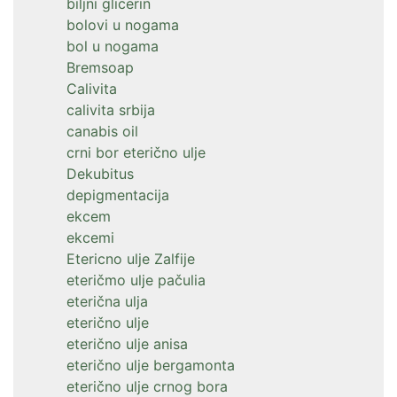
biljni glicerin
bolovi u nogama
bol u nogama
Bremsoap
Calivita
calivita srbija
canabis oil
crni bor eterično ulje
Dekubitus
depigmentacija
ekcem
ekcemi
Etericno ulje Zalfije
eteričmo ulje pačulia
eterična ulja
eterično ulje
eterično ulje anisa
eterično ulje bergamonta
eterično ulje crnog bora