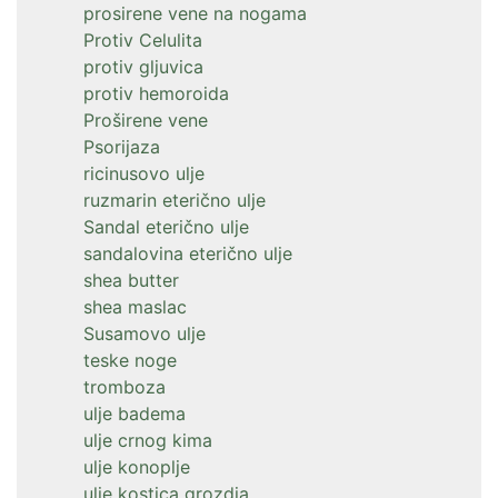
prosirene vene na nogama
Protiv Celulita
protiv gljuvica
protiv hemoroida
Proširene vene
Psorijaza
ricinusovo ulje
ruzmarin eterično ulje
Sandal eterično ulje
sandalovina eterično ulje
shea butter
shea maslac
Susamovo ulje
teske noge
tromboza
ulje badema
ulje crnog kima
ulje konoplje
ulje kostica grozdja