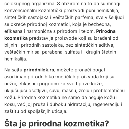
celokupnog organizma. S obzirom na to da su mnogi
konvencionalni kozmetički proizvodi puni hemikalija,
sintetičkih sastojaka i veštačkih parfema, sve više ljudi
se okreće prirodnoj kozmetici, koja je bezbedna,
efikasna i harmonična s prirodom i telom.
Prirodna
kozmetika
predstavlja proizvode koji su izrađeni od
biljnih i prirodnih sastojaka, bez sintetičkih aditiva,
veštačkih mirisa, parabena, sulfata ili drugih štetnih
hemikalija.
Na sajtu
prirodnilek.rs
, možete pronaći bogat
asortiman prirodnih kozmetičkih proizvoda koji su
nežni, efikasni i pogodnu za sve tipove kože,
uključujući osetljivu, suvu, masnu, zrelu i problematičnu
kožu. Prirodna kozmetika ne samo da neguje kožu i
kosu, već joj pruža i duboku hidrataciju, regeneraciju i
zaštitu od spoljašnjih uticaja.
Šta je prirodna kozmetika?