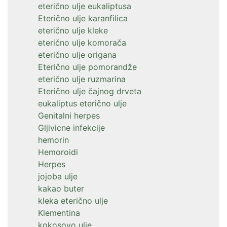
eterično ulje eukaliptusa
Eterično ulje karanfilica
eterično ulje kleke
eterično ulje komorača
eterično ulje origana
Eterično ulje pomorandže
eterično ulje ruzmarina
Eterično ulje čajnog drveta
eukaliptus eterično ulje
Genitalni herpes
Gljivicne infekcije
hemorin
Hemoroidi
Herpes
jojoba ulje
kakao buter
kleka eterično ulje
Klementina
kokosovo ulje