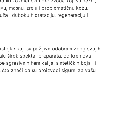
dnih kozmetičkih proizvoda koji su nežni,
suvu, masnu, zrelu i problematičnu kožu.
ža i duboku hidrataciju, regeneraciju i
astojke koji su pažljivo odabrani zbog svojih
aju širok spektar preparata, od kremova i
agresivnih hemikalija, sintetičkih boja ili
vi, što znači da su proizvodi sigurni za vašu