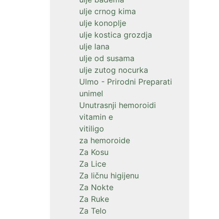
ulje crnog kima
ulje konoplje
ulje kostica grozdja
ulje lana
ulje od susama
ulje zutog nocurka
Ulmo - Prirodni Preparati
unimel
Unutrasnji hemoroidi
vitamin e
vitiligo
za hemoroide
Za Kosu
Za Lice
Za ličnu higijenu
Za Nokte
Za Ruke
Za Telo