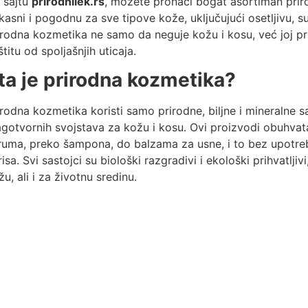
 sajtu
prirodnilek.rs
, možete pronaći bogat asortiman priro
ikasni i pogodnu za sve tipove kože, uključujući osetljivu, 
irodna kozmetika ne samo da neguje kožu i kosu, već joj pru
štitu od spoljašnjih uticaja.
ta je prirodna kozmetika?
irodna kozmetika koristi samo prirodne, biljne i mineralne s
agotvornih svojstava za kožu i kosu. Ovi proizvodi obuhvat
ruma, preko šampona, do balzama za usne, i to bez upotrebe 
risa. Svi sastojci su biološki razgradivi i ekološki prihvatlji
žu, ali i za životnu sredinu.