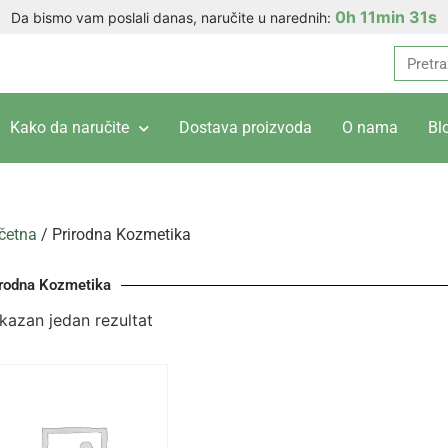
0h 11min 31s
Da bismo vam poslali danas, naručite u narednih:
Kako da naručite
Dostava proizvoda
O nama
Bl
četna
/ Prirodna Kozmetika
irodna Kozmetika
ikazan jedan rezultat