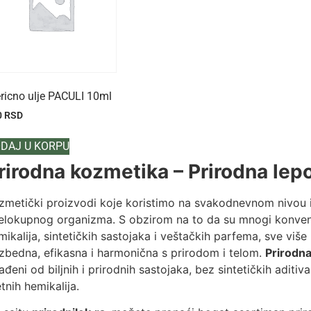
ericno ulje PACULI 10ml
0
RSD
DAJ U KORPU
rirodna kozmetika – Prirodna lepot
zmetički proizvodi koje koristimo na svakodnevnom nivou im
celokupnog organizma. S obzirom na to da su mnogi konven
mikalija, sintetičkih sastojaka i veštačkih parfema, sve više 
zbedna, efikasna i harmonična s prirodom i telom.
Prirodn
rađeni od biljnih i prirodnih sastojaka, bez sintetičkih aditiva
etnih hemikalija.