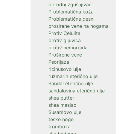
prirodni zgušnjivac
Problematična koža
Problematične desni
prosirene vene na nogama
Protiv Celulita
protiv gljuvica
protiv hemoroida
Proširene vene
Psorijaza
ricinusovo ulje
ruzmarin eterično ulje
Sandal eterično ulje
sandalovina eterično ulje
shea butter
shea maslac
Susamovo ulje
teske noge
tromboza
ulje badema