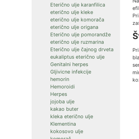
Na
Eterično ulje karanfilica
ef
eterično ulje kleke
Pr
eterično ulje komorača
za
eterično ulje origana
Š
Eterično ulje pomorandže
eterično ulje ruzmarina
Eterično ulje čajnog drveta
Pr
eukaliptus eterično ulje
bl
Genitalni herpes
se
Gljivicne infekcije
mi
hemorin
ko
Hemoroidi
Herpes
jojoba ulje
kakao buter
kleka eterično ulje
Klementina
kokosovo ulje
komorač