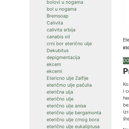
bolovi u nogama
bol u nogama
Bremsoap
Calivita
calivita srbija
canabis oil
Et
crni bor eterično ulje
85
Dekubitus
depigmentacija
DO
ekcem
P
ekcemi
Etericno ulje Zalfije
Ko
eteričmo ulje pačulia
i 
eterična ulja
he
eterično ulje
be
eterično ulje anisa
iz
eterično ulje bergamonta
št
eterično ulje crnog bora
eterično ulje eukaliptusa