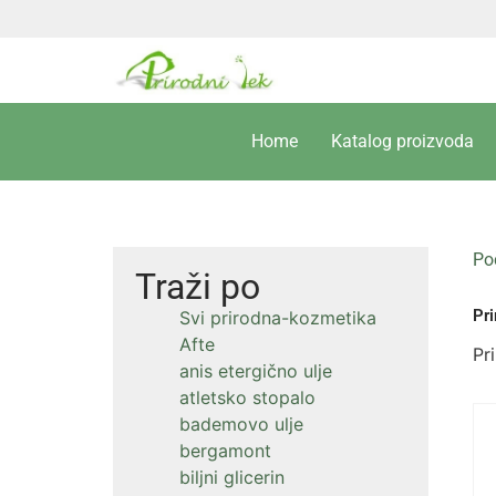
Home
Katalog proizvoda
Po
Traži po
Pr
Svi prirodna-kozmetika
Afte
Pr
anis etergično ulje
atletsko stopalo
bademovo ulje
bergamont
biljni glicerin