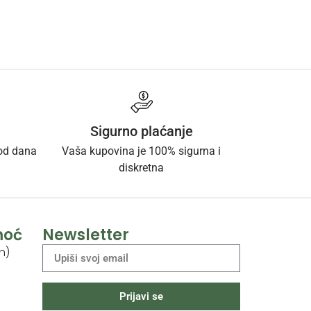
Sigurno plaćanje
 od dana
Vaša kupovina je 100% sigurna i
diskretna
moć
Newsletter
h)
Prijavi se