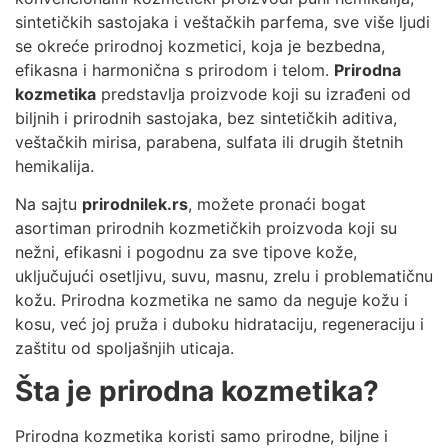
sintetičkih sastojaka i veštačkih parfema, sve više ljudi
se okreće prirodnoj kozmetici, koja je bezbedna,
efikasna i harmonična s prirodom i telom.
Prirodna
kozmetika
predstavlja proizvode koji su izrađeni od
biljnih i prirodnih sastojaka, bez sintetičkih aditiva,
veštačkih mirisa, parabena, sulfata ili drugih štetnih
hemikalija.
Na sajtu
prirodnilek.rs
, možete pronaći bogat
asortiman prirodnih kozmetičkih proizvoda koji su
nežni, efikasni i pogodnu za sve tipove kože,
uključujući osetljivu, suvu, masnu, zrelu i problematičnu
kožu. Prirodna kozmetika ne samo da neguje kožu i
kosu, već joj pruža i duboku hidrataciju, regeneraciju i
zaštitu od spoljašnjih uticaja.
Šta je prirodna kozmetika?
Prirodna kozmetika koristi samo prirodne, biljne i