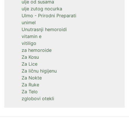
ulje od susama
ulje zutog nocurka
Ulmo - Prirodni Preparati
unimel
Unutrasnji hemoroidi
vitamin e
vitiligo
za hemoroide
Za Kosu
Za Lice
Za ličnu higijenu
Za Nokte
Za Ruke
Za Telo
zglobovi otekli