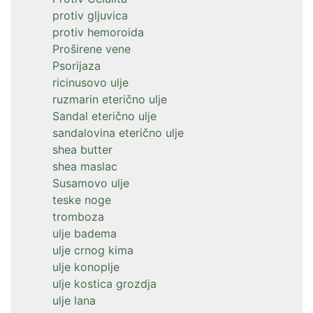
protiv gljuvica
protiv hemoroida
Proširene vene
Psorijaza
ricinusovo ulje
ruzmarin eterično ulje
Sandal eterično ulje
sandalovina eterično ulje
shea butter
shea maslac
Susamovo ulje
teske noge
tromboza
ulje badema
ulje crnog kima
ulje konoplje
ulje kostica grozdja
ulje lana