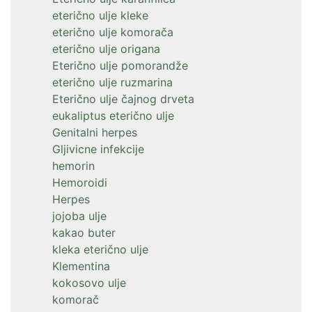
eterično ulje kleke
eterično ulje komorača
eterično ulje origana
Eterično ulje pomorandže
eterično ulje ruzmarina
Eterično ulje čajnog drveta
eukaliptus eterično ulje
Genitalni herpes
Gljivicne infekcije
hemorin
Hemoroidi
Herpes
jojoba ulje
kakao buter
kleka eterično ulje
Klementina
kokosovo ulje
komorač