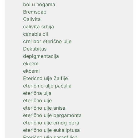
bol u nogama
Bremsoap
Calivita
calivita srbija
canabis oil
crni bor eterično ulje
Dekubitus
depigmentacija
ekcem
ekcemi
Etericno ulje Zalfije
eteričmo ulje pačulia
eterična ulja
eterično ulje
eterično ulje anisa
eterično ulje bergamonta
eterično ulje crnog bora
eterično ulje eukaliptusa
Eterično ulje karanfilica