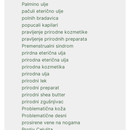
Palmino ulje
pačuli eterično ulje
polnih bradavica
popucali kapilari
pravljenje prirodne kozmetike
pravljenje prirodnih preparata
Premenstrualni sindrom
prirdna eterična ulja
prirodna eterična ulja
prirodna kozmetika
prirodna ulja
prirodni lek
prirodni preparat
prirodni shea butter
prirodni zgušnjivac
Problematična koža
Problematične desni
prosirene vene na nogama
Protiv Celulita