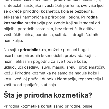
sintetičkih sastojaka i veštačkih parfema, sve više ljudi
se okreće prirodnoj kozmetici, koja je bezbedna,
efikasna i harmonična s prirodom i telom.
Prirodna
kozmetika
predstavlja proizvode koji su izrađeni od
biljnih i prirodnih sastojaka, bez sintetičkih aditiva,
veštačkih mirisa, parabena, sulfata ili drugih štetnih
hemikalija.
Na sajtu
prirodnilek.rs
, možete pronaći bogat
asortiman prirodnih kozmetičkih proizvoda koji su
nežni, efikasni i pogodnu za sve tipove kože,
uključujući osetljivu, suvu, masnu, zrelu i problematičnu
kožu. Prirodna kozmetika ne samo da neguje kožu i
kosu, već joj pruža i duboku hidrataciju, regeneraciju i
zaštitu od spoljašnjih uticaja.
Šta je prirodna kozmetika?
Prirodna kozmetika koristi samo prirodne, biljne i