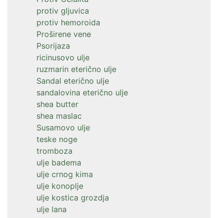
protiv gljuvica
protiv hemoroida
Proširene vene
Psorijaza
ricinusovo ulje
ruzmarin eterično ulje
Sandal eterično ulje
sandalovina eterično ulje
shea butter
shea maslac
Susamovo ulje
teske noge
tromboza
ulje badema
ulje crnog kima
ulje konoplje
ulje kostica grozdja
ulje lana