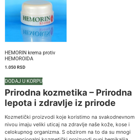
HEMORIN krema protiv
HEMOROIDA
1.050
RSD
DODAJ U KORPU
Prirodna kozmetika – Prirodna
lepota i zdravlje iz prirode
Kozmetički proizvodi koje koristimo na svakodnevnom
nivou imaju veliki uticaj na zdravlje naše kože, kose i
celokupnog organizma. S obzirom na to da su mnogi
konvencionalni kozmetički proizvodi puni hemikalija,