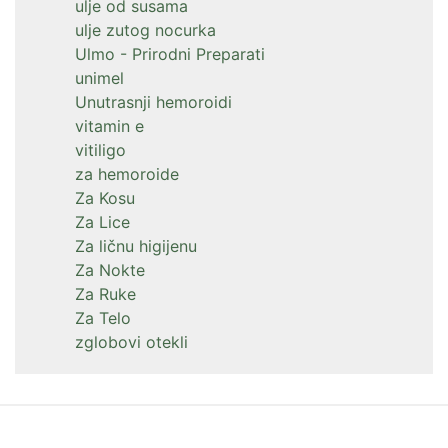
ulje od susama
ulje zutog nocurka
Ulmo - Prirodni Preparati
unimel
Unutrasnji hemoroidi
vitamin e
vitiligo
za hemoroide
Za Kosu
Za Lice
Za ličnu higijenu
Za Nokte
Za Ruke
Za Telo
zglobovi otekli