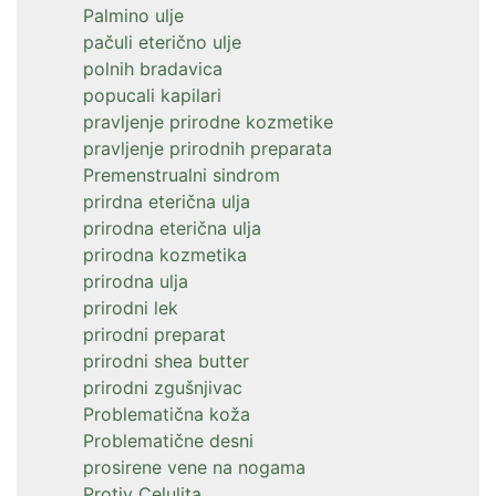
Palmino ulje
pačuli eterično ulje
polnih bradavica
popucali kapilari
pravljenje prirodne kozmetike
pravljenje prirodnih preparata
Premenstrualni sindrom
prirdna eterična ulja
prirodna eterična ulja
prirodna kozmetika
prirodna ulja
prirodni lek
prirodni preparat
prirodni shea butter
prirodni zgušnjivac
Problematična koža
Problematične desni
prosirene vene na nogama
Protiv Celulita