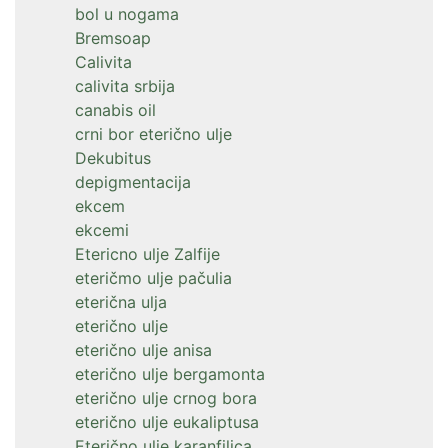
bol u nogama
Bremsoap
Calivita
calivita srbija
canabis oil
crni bor eterično ulje
Dekubitus
depigmentacija
ekcem
ekcemi
Etericno ulje Zalfije
eteričmo ulje pačulia
eterična ulja
eterično ulje
eterično ulje anisa
eterično ulje bergamonta
eterično ulje crnog bora
eterično ulje eukaliptusa
Eterično ulje karanfilica