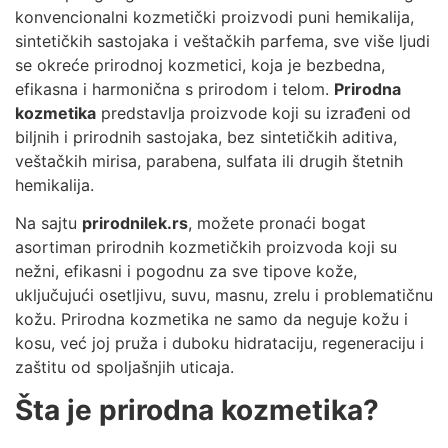
konvencionalni kozmetički proizvodi puni hemikalija,
sintetičkih sastojaka i veštačkih parfema, sve više ljudi
se okreće prirodnoj kozmetici, koja je bezbedna,
efikasna i harmonična s prirodom i telom.
Prirodna
kozmetika
predstavlja proizvode koji su izrađeni od
biljnih i prirodnih sastojaka, bez sintetičkih aditiva,
veštačkih mirisa, parabena, sulfata ili drugih štetnih
hemikalija.
Na sajtu
prirodnilek.rs
, možete pronaći bogat
asortiman prirodnih kozmetičkih proizvoda koji su
nežni, efikasni i pogodnu za sve tipove kože,
uključujući osetljivu, suvu, masnu, zrelu i problematičnu
kožu. Prirodna kozmetika ne samo da neguje kožu i
kosu, već joj pruža i duboku hidrataciju, regeneraciju i
zaštitu od spoljašnjih uticaja.
Šta je prirodna kozmetika?