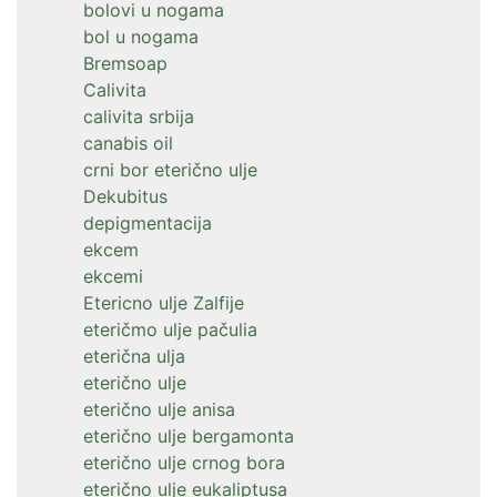
bolovi u nogama
bol u nogama
Bremsoap
Calivita
calivita srbija
canabis oil
crni bor eterično ulje
Dekubitus
depigmentacija
ekcem
ekcemi
Etericno ulje Zalfije
eteričmo ulje pačulia
eterična ulja
eterično ulje
eterično ulje anisa
eterično ulje bergamonta
eterično ulje crnog bora
eterično ulje eukaliptusa