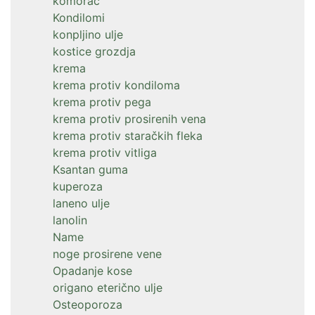
komorač
Kondilomi
konpljino ulje
kostice grozdja
krema
krema protiv kondiloma
krema protiv pega
krema protiv prosirenih vena
krema protiv staračkih fleka
krema protiv vitliga
Ksantan guma
kuperoza
laneno ulje
lanolin
Name
noge prosirene vene
Opadanje kose
origano eterično ulje
Osteoporoza