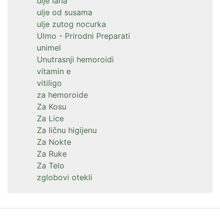
ulje lana
ulje od susama
ulje zutog nocurka
Ulmo - Prirodni Preparati
unimel
Unutrasnji hemoroidi
vitamin e
vitiligo
za hemoroide
Za Kosu
Za Lice
Za ličnu higijenu
Za Nokte
Za Ruke
Za Telo
zglobovi otekli