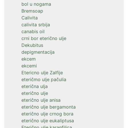
bol u nogama
Bremsoap
Calivita
calivita srbija
canabis oil
crni bor eterično ulje
Dekubitus
depigmentacija
ekcem
ekcemi
Etericno ulje Zalfije
eteričmo ulje pačulia
eterična ulja
eterično ulje
eterično ulje anisa
eterično ulje bergamonta
eterično ulje crnog bora
eterično ulje eukaliptusa
Eterično ulje karanfilica