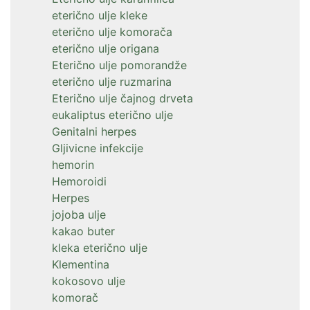
eterično ulje kleke
eterično ulje komorača
eterično ulje origana
Eterično ulje pomorandže
eterično ulje ruzmarina
Eterično ulje čajnog drveta
eukaliptus eterično ulje
Genitalni herpes
Gljivicne infekcije
hemorin
Hemoroidi
Herpes
jojoba ulje
kakao buter
kleka eterično ulje
Klementina
kokosovo ulje
komorač