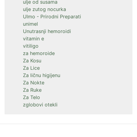
ulje od susama
ulje zutog nocurka
Ulmo - Prirodni Preparati
unimel
Unutrasnji hemoroidi
vitamin e
vitiligo
za hemoroide
Za Kosu
Za Lice
Za ličnu higijenu
Za Nokte
Za Ruke
Za Telo
zglobovi otekli