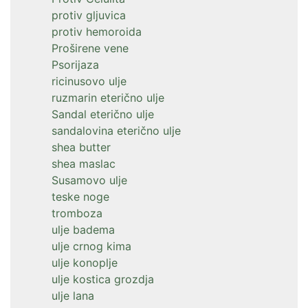
protiv gljuvica
protiv hemoroida
Proširene vene
Psorijaza
ricinusovo ulje
ruzmarin eterično ulje
Sandal eterično ulje
sandalovina eterično ulje
shea butter
shea maslac
Susamovo ulje
teske noge
tromboza
ulje badema
ulje crnog kima
ulje konoplje
ulje kostica grozdja
ulje lana