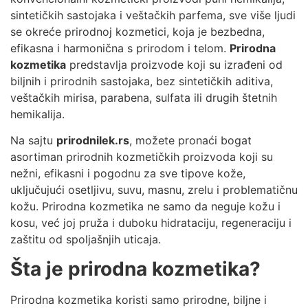
sintetičkih sastojaka i veštačkih parfema, sve više ljudi
se okreće prirodnoj kozmetici, koja je bezbedna,
efikasna i harmonična s prirodom i telom.
Prirodna
kozmetika
predstavlja proizvode koji su izrađeni od
biljnih i prirodnih sastojaka, bez sintetičkih aditiva,
veštačkih mirisa, parabena, sulfata ili drugih štetnih
hemikalija.
Na sajtu
prirodnilek.rs
, možete pronaći bogat
asortiman prirodnih kozmetičkih proizvoda koji su
nežni, efikasni i pogodnu za sve tipove kože,
uključujući osetljivu, suvu, masnu, zrelu i problematičnu
kožu. Prirodna kozmetika ne samo da neguje kožu i
kosu, već joj pruža i duboku hidrataciju, regeneraciju i
zaštitu od spoljašnjih uticaja.
Šta je prirodna kozmetika?
Prirodna kozmetika koristi samo prirodne, biljne i