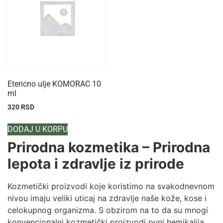
Etericno ulje KOMORAC 10
ml
320
RSD
DODAJ U KORPU
Prirodna kozmetika – Prirodna
lepota i zdravlje iz prirode
Kozmetički proizvodi koje koristimo na svakodnevnom
nivou imaju veliki uticaj na zdravlje naše kože, kose i
celokupnog organizma. S obzirom na to da su mnogi
konvencionalni kozmetički proizvodi puni hemikalija,