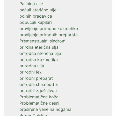
Palmino ulje
pačuli eterično ulje
polnih bradavica
popucali kapilari
pravljenje prirodne kozmetike
pravljenje prirodnih preparata
Premenstrualni sindrom
prirdna eterična ulja
prirodna eterična ulja
prirodna kozmetika
prirodna ulja
prirodni lek
prirodni preparat
prirodni shea butter
prirodni zgušnjivac
Problematična koža
Problematične desni
prosirene vene na nogama
Protiv Celulita