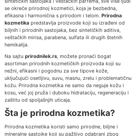
sintetičkih sastojaka i veštačkih parfema, sve više ljudi
se okreće prirodnoj kozmetici, koja je bezbedna,
efikasna i harmonična s prirodom i telom.
Prirodna
kozmetika
predstavlja proizvode koji su izrađeni od
biljnih i prirodnih sastojaka, bez sintetičkih aditiva,
veštačkih mirisa, parabena, sulfata ili drugih štetnih
hemikalija.
Na sajtu
prirodnilek.rs
, možete pronaći bogat
asortiman prirodnih kozmetičkih proizvoda koji su
nežni, efikasni i pogodnu za sve tipove kože,
uključujući osetljivu, suvu, masnu, zrelu i problematičnu
kožu. Prirodna kozmetika ne samo da neguje kožu i
kosu, već joj pruža i duboku hidrataciju, regeneraciju i
zaštitu od spoljašnjih uticaja.
Šta je prirodna kozmetika?
Prirodna kozmetika koristi samo prirodne, biljne i
mineralne sastojke koji su pažljivo odabrani zbog