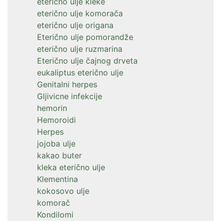
eterično ulje kleke
eterično ulje komorača
eterično ulje origana
Eterično ulje pomorandže
eterično ulje ruzmarina
Eterično ulje čajnog drveta
eukaliptus eterično ulje
Genitalni herpes
Gljivicne infekcije
hemorin
Hemoroidi
Herpes
jojoba ulje
kakao buter
kleka eterično ulje
Klementina
kokosovo ulje
komorač
Kondilomi