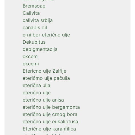
Bremsoap
Calivita
calivita srbija
canabis oil
crni bor eterično ulje
Dekubitus
depigmentacija
ekcem
ekcemi
Etericno ulje Zalfije
eteričmo ulje pačulia
eterična ulja
eterično ulje
eterično ulje anisa
eterično ulje bergamonta
eterično ulje crnog bora
eterično ulje eukaliptusa
Eterično ulje karanfilica