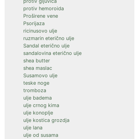
protiv gljuvica
protiv hemoroida
Proširene vene
Psorijaza
ricinusovo ulje
ruzmarin eterično ulje
Sandal eterično ulje
sandalovina eterično ulje
shea butter
shea maslac
Susamovo ulje
teske noge
tromboza
ulje badema
ulje crnog kima
ulje konoplje
ulje kostica grozdja
ulje lana
ulje od susama