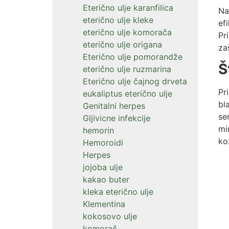
Eterično ulje karanfilica
Na
eterično ulje kleke
ef
eterično ulje komorača
Pr
eterično ulje origana
za
Eterično ulje pomorandže
Š
eterično ulje ruzmarina
Eterično ulje čajnog drveta
Pr
eukaliptus eterično ulje
bl
Genitalni herpes
se
Gljivicne infekcije
mi
hemorin
ko
Hemoroidi
Herpes
jojoba ulje
kakao buter
kleka eterično ulje
Klementina
kokosovo ulje
komorač