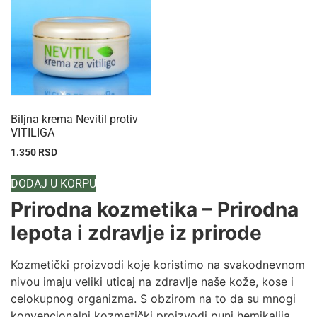
Biljna krema Nevitil protiv
VITILIGA
1.350
RSD
DODAJ U KORPU
Prirodna kozmetika – Prirodna
lepota i zdravlje iz prirode
Kozmetički proizvodi koje koristimo na svakodnevnom
nivou imaju veliki uticaj na zdravlje naše kože, kose i
celokupnog organizma. S obzirom na to da su mnogi
konvencionalni kozmetički proizvodi puni hemikalija,