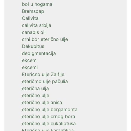
bol u nogama
Bremsoap
Calivita
calivita srbija
canabis oil
crni bor eterično ulje
Dekubitus
depigmentacija
ekcem
ekcemi
Etericno ulje Zalfije
eteričmo ulje pačulia
eterična ulja
eterično ulje
eterično ulje anisa
eterično ulje bergamonta
eterično ulje crnog bora
eterično ulje eukaliptusa
Eterično ulje karanfilica