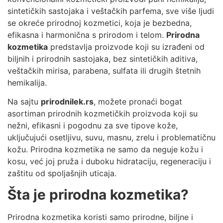
sintetičkih sastojaka i veštačkih parfema, sve više ljudi
se okreće prirodnoj kozmetici, koja je bezbedna,
efikasna i harmonična s prirodom i telom.
Prirodna
kozmetika
predstavlja proizvode koji su izrađeni od
biljnih i prirodnih sastojaka, bez sintetičkih aditiva,
veštačkih mirisa, parabena, sulfata ili drugih štetnih
hemikalija.
Na sajtu
prirodnilek.rs
, možete pronaći bogat
asortiman prirodnih kozmetičkih proizvoda koji su
nežni, efikasni i pogodnu za sve tipove kože,
uključujući osetljivu, suvu, masnu, zrelu i problematičnu
kožu. Prirodna kozmetika ne samo da neguje kožu i
kosu, već joj pruža i duboku hidrataciju, regeneraciju i
zaštitu od spoljašnjih uticaja.
Šta je prirodna kozmetika?
Prirodna kozmetika koristi samo prirodne, biljne i