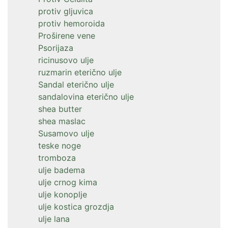
protiv gljuvica
protiv hemoroida
Proširene vene
Psorijaza
ricinusovo ulje
ruzmarin eterično ulje
Sandal eterično ulje
sandalovina eterično ulje
shea butter
shea maslac
Susamovo ulje
teske noge
tromboza
ulje badema
ulje crnog kima
ulje konoplje
ulje kostica grozdja
ulje lana