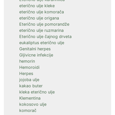
eterično ulje kleke
eterično ulje komorača
eterično ulje origana
Eterično ulje pomorandže
eterično ulje ruzmarina
Eterično ulje čajnog drveta
eukaliptus eterično ulje
Genitalni herpes
Gljivicne infekcije
hemorin
Hemoroidi
Herpes
jojoba ulje
kakao buter
kleka eterično ulje
Klementina
kokosovo ulje
komorač