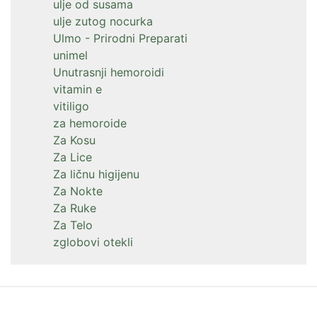
ulje od susama
ulje zutog nocurka
Ulmo - Prirodni Preparati
unimel
Unutrasnji hemoroidi
vitamin e
vitiligo
za hemoroide
Za Kosu
Za Lice
Za ličnu higijenu
Za Nokte
Za Ruke
Za Telo
zglobovi otekli