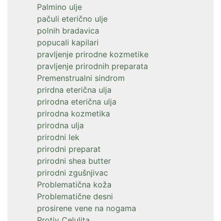
Palmino ulje
pačuli eterično ulje
polnih bradavica
popucali kapilari
pravljenje prirodne kozmetike
pravljenje prirodnih preparata
Premenstrualni sindrom
prirdna eterična ulja
prirodna eterična ulja
prirodna kozmetika
prirodna ulja
prirodni lek
prirodni preparat
prirodni shea butter
prirodni zgušnjivac
Problematična koža
Problematične desni
prosirene vene na nogama
Protiv Celulita