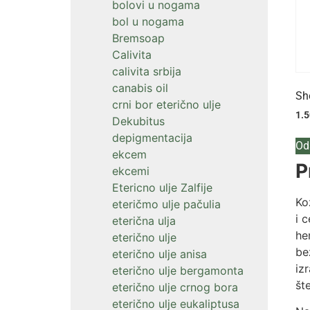
bolovi u nogama
bol u nogama
Bremsoap
Calivita
calivita srbija
canabis oil
Sh
crni bor eterično ulje
1.
Dekubitus
depigmentacija
Od
ekcem
P
ekcemi
Etericno ulje Zalfije
Ko
eteričmo ulje pačulia
i 
eterična ulja
he
eterično ulje
be
eterično ulje anisa
iz
eterično ulje bergamonta
št
eterično ulje crnog bora
eterično ulje eukaliptusa