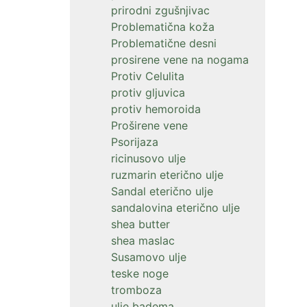
prirodni zgušnjivac
Problematična koža
Problematične desni
prosirene vene na nogama
Protiv Celulita
protiv gljuvica
protiv hemoroida
Proširene vene
Psorijaza
ricinusovo ulje
ruzmarin eterično ulje
Sandal eterično ulje
sandalovina eterično ulje
shea butter
shea maslac
Susamovo ulje
teske noge
tromboza
ulje badema