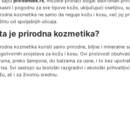
 sajtu
prirodnilek.rs
, možete pronaći bogat asortiman priro
ikasni i pogodnu za sve tipove kože, uključujući osetljivu, 
irodna kozmetika ne samo da neguje kožu i kosu, već joj pru
štitu od spoljašnjih uticaja.
ta je prirodna kozmetika?
irodna kozmetika koristi samo prirodne, biljne i mineralne s
agotvornih svojstava za kožu i kosu. Ovi proizvodi obuhvat
ruma, preko šampona, do balzama za usne, i to bez upotrebe 
risa. Svi sastojci su biološki razgradivi i ekološki prihvatlji
žu, ali i za životnu sredinu.