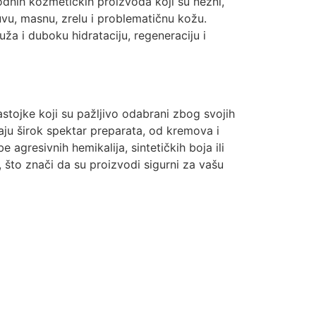
dnih kozmetičkih proizvoda koji su nežni,
suvu, masnu, zrelu i problematičnu kožu.
ža i duboku hidrataciju, regeneraciju i
astojke koji su pažljivo odabrani zbog svojih
aju širok spektar preparata, od kremova i
agresivnih hemikalija, sintetičkih boja ili
vi, što znači da su proizvodi sigurni za vašu