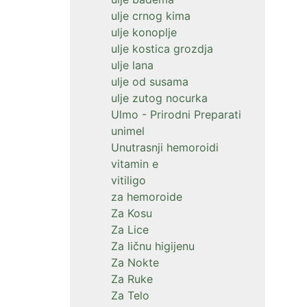
ulje crnog kima
ulje konoplje
ulje kostica grozdja
ulje lana
ulje od susama
ulje zutog nocurka
Ulmo - Prirodni Preparati
unimel
Unutrasnji hemoroidi
vitamin e
vitiligo
za hemoroide
Za Kosu
Za Lice
Za ličnu higijenu
Za Nokte
Za Ruke
Za Telo