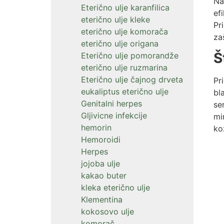
Na
Eterično ulje karanfilica
ef
eterično ulje kleke
Pr
eterično ulje komorača
za
eterično ulje origana
Š
Eterično ulje pomorandže
eterično ulje ruzmarina
Eterično ulje čajnog drveta
Pr
eukaliptus eterično ulje
bl
Genitalni herpes
se
Gljivicne infekcije
mi
hemorin
ko
Hemoroidi
Herpes
jojoba ulje
kakao buter
kleka eterično ulje
Klementina
kokosovo ulje
komorač