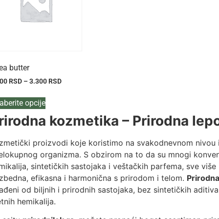
ea butter
500
RSD
–
3.300
RSD
aberite opcije
rirodna kozmetika – Prirodna lepot
zmetički proizvodi koje koristimo na svakodnevnom nivou im
celokupnog organizma. S obzirom na to da su mnogi konven
mikalija, sintetičkih sastojaka i veštačkih parfema, sve više 
zbedna, efikasna i harmonična s prirodom i telom.
Prirodn
rađeni od biljnih i prirodnih sastojaka, bez sintetičkih aditiva
etnih hemikalija.