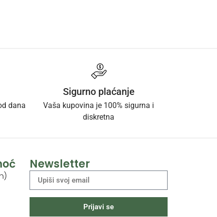
Sigurno plaćanje
 od dana
Vaša kupovina je 100% sigurna i
diskretna
moć
Newsletter
h)
Prijavi se