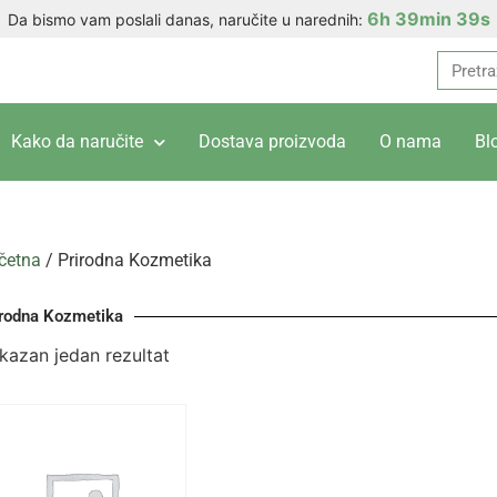
6h 39min 39s
Da bismo vam poslali danas, naručite u narednih:
Kako da naručite
Dostava proizvoda
O nama
Bl
četna
/ Prirodna Kozmetika
irodna Kozmetika
ikazan jedan rezultat