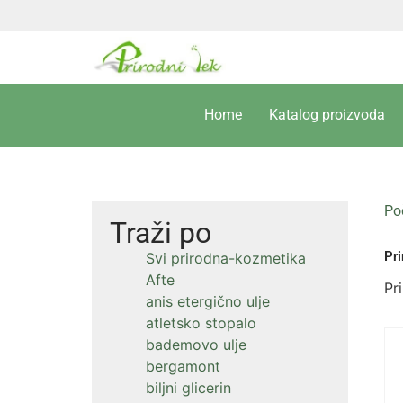
Home
Katalog proizvoda
Po
Traži po
Pr
Svi prirodna-kozmetika
Afte
Pr
anis etergično ulje
atletsko stopalo
bademovo ulje
bergamont
biljni glicerin