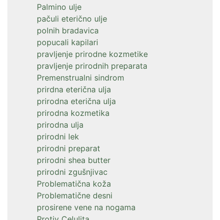
Palmino ulje
pačuli eterično ulje
polnih bradavica
popucali kapilari
pravljenje prirodne kozmetike
pravljenje prirodnih preparata
Premenstrualni sindrom
prirdna eterična ulja
prirodna eterična ulja
prirodna kozmetika
prirodna ulja
prirodni lek
prirodni preparat
prirodni shea butter
prirodni zgušnjivac
Problematična koža
Problematične desni
prosirene vene na nogama
Protiv Celulita