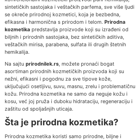
sintetičkih sastojaka i veštačkih parfema, sve više ljudi
se okreće prirodnoj kozmetici, koja je bezbedna,
efikasna i harmonična s prirodom i telom.
Prirodna
kozmetika
predstavlja proizvode koji su izrađeni od
biljnih i prirodnih sastojaka, bez sintetičkih aditiva,
veštačkih mirisa, parabena, sulfata ili drugih štetnih
hemikalija.
Na sajtu
prirodnilek.rs
, možete pronaći bogat
asortiman prirodnih kozmetičkih proizvoda koji su
nežni, efikasni i pogodnu za sve tipove kože,
uključujući osetljivu, suvu, masnu, zrelu i problematičnu
kožu. Prirodna kozmetika ne samo da neguje kožu i
kosu, već joj pruža i duboku hidrataciju, regeneraciju i
zaštitu od spoljašnjih uticaja.
Šta je prirodna kozmetika?
Prirodna kozmetika koristi samo prirodne, biljne i