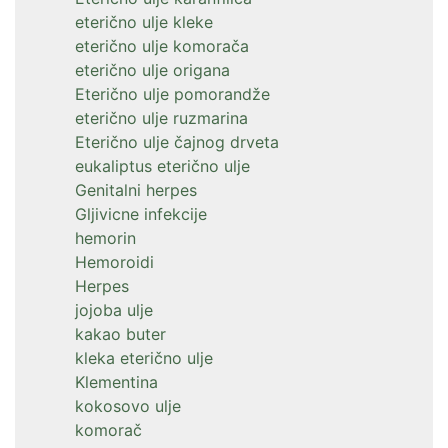
eterično ulje kleke
eterično ulje komorača
eterično ulje origana
Eterično ulje pomorandže
eterično ulje ruzmarina
Eterično ulje čajnog drveta
eukaliptus eterično ulje
Genitalni herpes
Gljivicne infekcije
hemorin
Hemoroidi
Herpes
jojoba ulje
kakao buter
kleka eterično ulje
Klementina
kokosovo ulje
komorač