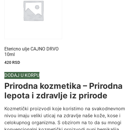
Etericno ulje CAJNO DRVO
10ml
420
RSD
DODAJ U KORPU
Prirodna kozmetika – Prirodna
lepota i zdravlje iz prirode
Kozmetički proizvodi koje koristimo na svakodnevnom
nivou imaju veliki uticaj na zdravlje naše kože, kose i
celokupnog organizma. S obzirom na to da su mnogi
konvencionalni kozmetički proizvodi puni hemikalija,