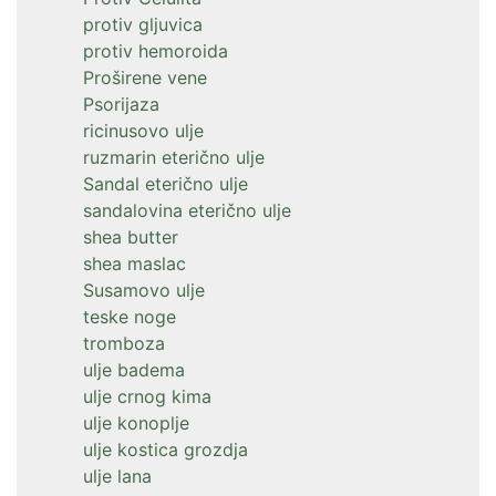
protiv gljuvica
protiv hemoroida
Proširene vene
Psorijaza
ricinusovo ulje
ruzmarin eterično ulje
Sandal eterično ulje
sandalovina eterično ulje
shea butter
shea maslac
Susamovo ulje
teske noge
tromboza
ulje badema
ulje crnog kima
ulje konoplje
ulje kostica grozdja
ulje lana