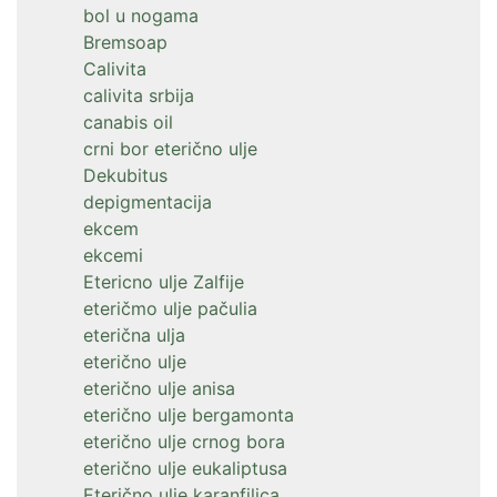
bol u nogama
Bremsoap
Calivita
calivita srbija
canabis oil
crni bor eterično ulje
Dekubitus
depigmentacija
ekcem
ekcemi
Etericno ulje Zalfije
eteričmo ulje pačulia
eterična ulja
eterično ulje
eterično ulje anisa
eterično ulje bergamonta
eterično ulje crnog bora
eterično ulje eukaliptusa
Eterično ulje karanfilica