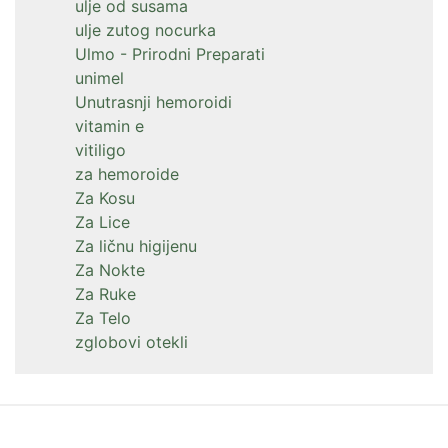
ulje od susama
ulje zutog nocurka
Ulmo - Prirodni Preparati
unimel
Unutrasnji hemoroidi
vitamin e
vitiligo
za hemoroide
Za Kosu
Za Lice
Za ličnu higijenu
Za Nokte
Za Ruke
Za Telo
zglobovi otekli