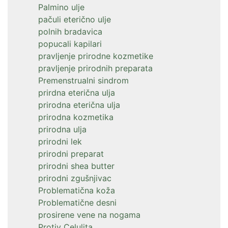
Palmino ulje
pačuli eterično ulje
polnih bradavica
popucali kapilari
pravljenje prirodne kozmetike
pravljenje prirodnih preparata
Premenstrualni sindrom
prirdna eterična ulja
prirodna eterična ulja
prirodna kozmetika
prirodna ulja
prirodni lek
prirodni preparat
prirodni shea butter
prirodni zgušnjivac
Problematična koža
Problematične desni
prosirene vene na nogama
Protiv Celulita