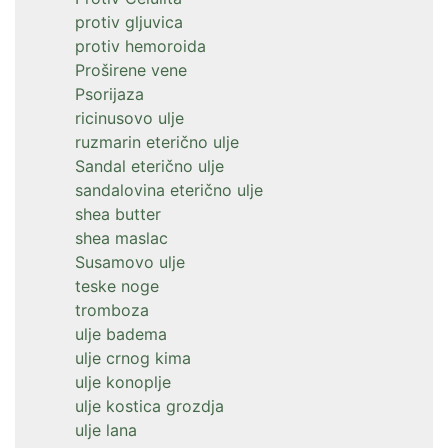
protiv gljuvica
protiv hemoroida
Proširene vene
Psorijaza
ricinusovo ulje
ruzmarin eterično ulje
Sandal eterično ulje
sandalovina eterično ulje
shea butter
shea maslac
Susamovo ulje
teske noge
tromboza
ulje badema
ulje crnog kima
ulje konoplje
ulje kostica grozdja
ulje lana