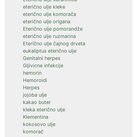
eterično ulje kleke
eterično ulje komorača
eterično ulje origana
Eterično ulje pomorandže
eterično ulje ruzmarina
Eterično ulje čajnog drveta
eukaliptus eterično ulje
Genitalni herpes
Gljivicne infekcije
hemorin
Hemoroidi
Herpes
jojoba ulje
kakao buter
kleka eterično ulje
Klementina
kokosovo ulje
komorač