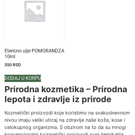
Etericno ulje POMORANDZA
10ml
350
RSD
DODAJ U KORPU
Prirodna kozmetika – Prirodna
lepota i zdravlje iz prirode
Kozmetički proizvodi koje koristimo na svakodnevnom
nivou imaju veliki uticaj na zdravlje naše kože, kose i
celokupnog organizma. S obzirom na to da su mnogi
konvencionalni kozmetički proizvodi puni hemikalija,