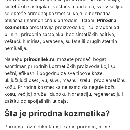
sintetičkih sastojaka i veštačkih parfema, sve više ljudi
se okreće prirodnoj kozmetici, koja je bezbedna,
efikasna i harmonična s prirodom i telom.
Prirodna
kozmetika
predstavlja proizvode koji su izrađeni od
biljnih i prirodnih sastojaka, bez sintetičkih aditiva,
veštačkih mirisa, parabena, sulfata ili drugih štetnih
hemikalija.
Na sajtu
prirodnilek.rs
, možete pronaći bogat
asortiman prirodnih kozmetičkih proizvoda koji su
nežni, efikasni i pogodnu za sve tipove kože,
uključujući osetljivu, suvu, masnu, zrelu i problematičnu
kožu. Prirodna kozmetika ne samo da neguje kožu i
kosu, već joj pruža i duboku hidrataciju, regeneraciju i
zaštitu od spoljašnjih uticaja.
Šta je prirodna kozmetika?
Prirodna kozmetika koristi samo prirodne, biljne i