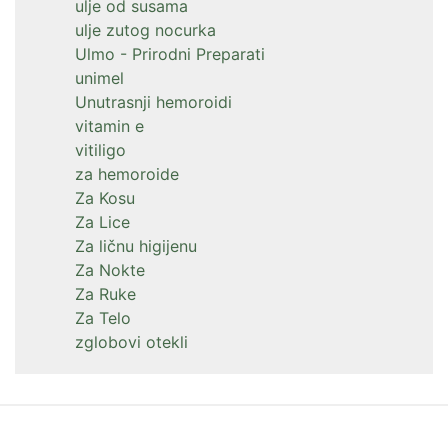
ulje od susama
ulje zutog nocurka
Ulmo - Prirodni Preparati
unimel
Unutrasnji hemoroidi
vitamin e
vitiligo
za hemoroide
Za Kosu
Za Lice
Za ličnu higijenu
Za Nokte
Za Ruke
Za Telo
zglobovi otekli