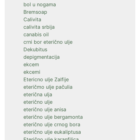
bol u nogama
Bremsoap
Calivita
calivita srbija
canabis oil
crni bor eterično ulje
Dekubitus
depigmentacija
ekcem
ekcemi
Etericno ulje Zalfije
eteričmo ulje pačulia
eterična ulja
eterično ulje
eterično ulje anisa
eterično ulje bergamonta
eterično ulje crnog bora
eterično ulje eukaliptusa
Eterično ulje karanfilica