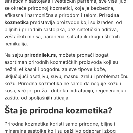
sintetičkih sastojaka i veštačkih parfema, sve više ljudi
se okreće prirodnoj kozmetici, koja je bezbedna,
efikasna i harmonična s prirodom i telom.
Prirodna
kozmetika
predstavlja proizvode koji su izrađeni od
biljnih i prirodnih sastojaka, bez sintetičkih aditiva,
veštačkih mirisa, parabena, sulfata ili drugih štetnih
hemikalija.
Na sajtu
prirodnilek.rs
, možete pronaći bogat
asortiman prirodnih kozmetičkih proizvoda koji su
nežni, efikasni i pogodnu za sve tipove kože,
uključujući osetljivu, suvu, masnu, zrelu i problematičnu
kožu. Prirodna kozmetika ne samo da neguje kožu i
kosu, već joj pruža i duboku hidrataciju, regeneraciju i
zaštitu od spoljašnjih uticaja.
Šta je prirodna kozmetika?
Prirodna kozmetika koristi samo prirodne, biljne i
mineralne sastojke koji su pažljivo odabrani zbog