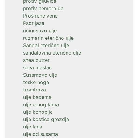
protiv gljuvica
protiv hemoroida
Proširene vene
Psorijaza
ricinusovo ulje
ruzmarin eterično ulje
Sandal eterično ulje
sandalovina eterično ulje
shea butter
shea maslac
Susamovo ulje
teske noge
tromboza
ulje badema
ulje crnog kima
ulje konoplje
ulje kostica grozdja
ulje lana
ulje od susama