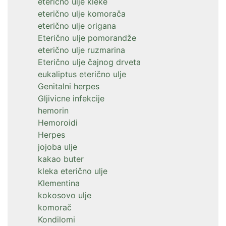
eterično ulje kleke
eterično ulje komorača
eterično ulje origana
Eterično ulje pomorandže
eterično ulje ruzmarina
Eterično ulje čajnog drveta
eukaliptus eterično ulje
Genitalni herpes
Gljivicne infekcije
hemorin
Hemoroidi
Herpes
jojoba ulje
kakao buter
kleka eterično ulje
Klementina
kokosovo ulje
komorač
Kondilomi