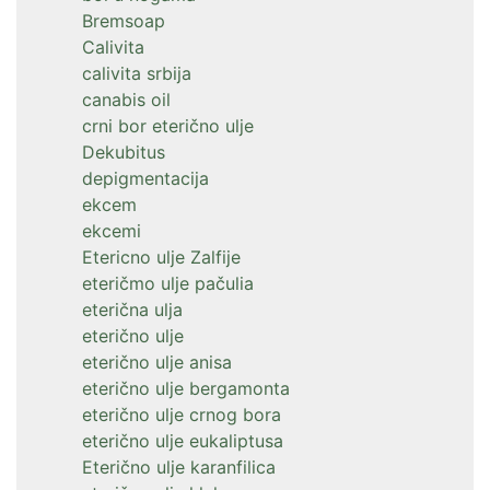
Bremsoap
Calivita
calivita srbija
canabis oil
crni bor eterično ulje
Dekubitus
depigmentacija
ekcem
ekcemi
Etericno ulje Zalfije
eteričmo ulje pačulia
eterična ulja
eterično ulje
eterično ulje anisa
eterično ulje bergamonta
eterično ulje crnog bora
eterično ulje eukaliptusa
Eterično ulje karanfilica