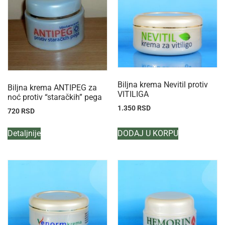
Biljna krema Nevitil protiv
Biljna krema ANTIPEG za
VITILIGA
noć protiv “staračkih” pega
1.350
RSD
720
RSD
Detaljnije
DODAJ U KORPU