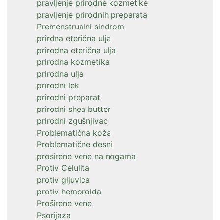
pravljenje prirodne kozmetike
pravljenje prirodnih preparata
Premenstrualni sindrom
prirdna eterična ulja
prirodna eterična ulja
prirodna kozmetika
prirodna ulja
prirodni lek
prirodni preparat
prirodni shea butter
prirodni zgušnjivac
Problematična koža
Problematične desni
prosirene vene na nogama
Protiv Celulita
protiv gljuvica
protiv hemoroida
Proširene vene
Psorijaza