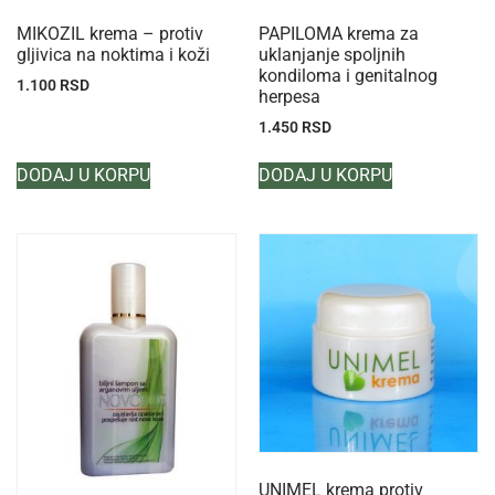
MIKOZIL krema – protiv
PAPILOMA krema za
gljivica na noktima i koži
uklanjanje spoljnih
kondiloma i genitalnog
1.100
RSD
herpesa
1.450
RSD
DODAJ U KORPU
DODAJ U KORPU
UNIMEL krema protiv