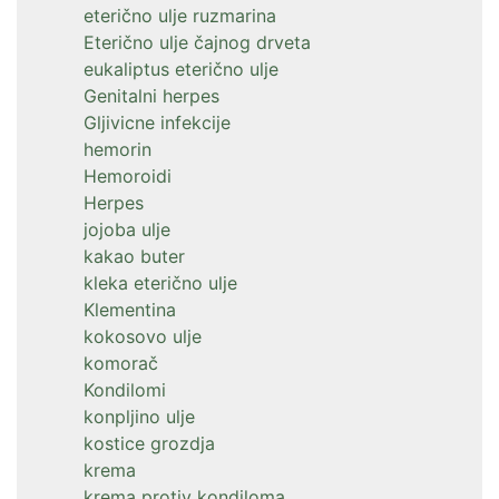
eterično ulje ruzmarina
Eterično ulje čajnog drveta
eukaliptus eterično ulje
Genitalni herpes
Gljivicne infekcije
hemorin
Hemoroidi
Herpes
jojoba ulje
kakao buter
kleka eterično ulje
Klementina
kokosovo ulje
komorač
Kondilomi
konpljino ulje
kostice grozdja
krema
krema protiv kondiloma