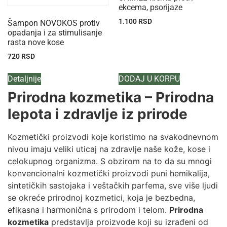
ekcema, psorijaze
1.100
RSD
Šampon NOVOKOS protiv
opadanja i za stimulisanje
rasta nove kose
720
RSD
Detaljnije
DODAJ U KORPU
Prirodna kozmetika – Prirodna
lepota i zdravlje iz prirode
Kozmetički proizvodi koje koristimo na svakodnevnom
nivou imaju veliki uticaj na zdravlje naše kože, kose i
celokupnog organizma. S obzirom na to da su mnogi
konvencionalni kozmetički proizvodi puni hemikalija,
sintetičkih sastojaka i veštačkih parfema, sve više ljudi
se okreće prirodnoj kozmetici, koja je bezbedna,
efikasna i harmonična s prirodom i telom.
Prirodna
kozmetika
predstavlja proizvode koji su izrađeni od