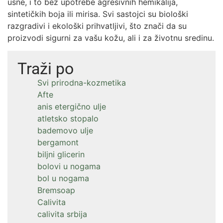
usne, i to bez upotrebe agresivnih hemikalija,
sintetičkih boja ili mirisa. Svi sastojci su biološki
razgradivi i ekološki prihvatljivi, što znači da su
proizvodi sigurni za vašu kožu, ali i za životnu sredinu.
Traži po
Svi prirodna-kozmetika
Afte
anis etergično ulje
atletsko stopalo
bademovo ulje
bergamont
biljni glicerin
bolovi u nogama
bol u nogama
Bremsoap
Calivita
calivita srbija