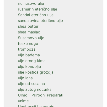
ricinusovo ulje
ruzmarin eterično ulje
Sandal eterično ulje
sandalovina eterično ulje
shea butter
shea maslac
Susamovo ulje
teske noge
tromboza
ulje badema
ulje crnog kima
ulje konoplje
ulje kostica grozdja
ulje lana
ulje od susama
ulje zutog nocurka
Ulmo - Prirodni Preparati
unimel
Unutrasnji hemoroidi