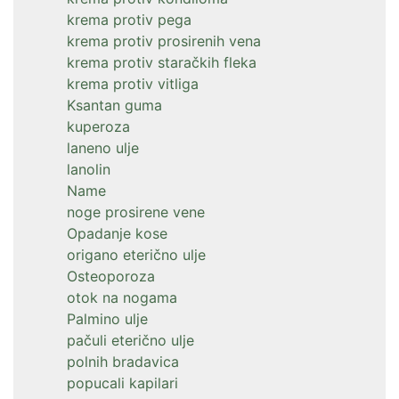
krema protiv pega
krema protiv prosirenih vena
krema protiv staračkih fleka
krema protiv vitliga
Ksantan guma
kuperoza
laneno ulje
lanolin
Name
noge prosirene vene
Opadanje kose
origano eterično ulje
Osteoporoza
otok na nogama
Palmino ulje
pačuli eterično ulje
polnih bradavica
popucali kapilari