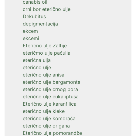
canabis oil
crni bor eterično ulje
Dekubitus
depigmentacija
ekcem
ekcemi
Etericno ulje Zalfije
eteričmo ulje pačulia
eterična ulja
eterično ulje
eterično ulje anisa
eterično ulje bergamonta
eterično ulje crnog bora
eterično ulje eukaliptusa
Eterično ulje karanfilica
eterično ulje kleke
eterično ulje komorača
eterično ulje origana
Eterično ulje pomorandže