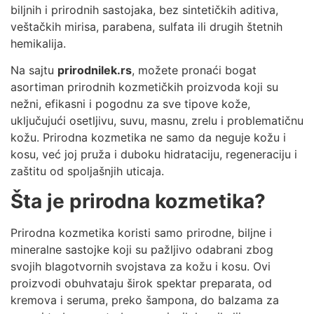
biljnih i prirodnih sastojaka, bez sintetičkih aditiva,
veštačkih mirisa, parabena, sulfata ili drugih štetnih
hemikalija.
Na sajtu
prirodnilek.rs
, možete pronaći bogat
asortiman prirodnih kozmetičkih proizvoda koji su
nežni, efikasni i pogodnu za sve tipove kože,
uključujući osetljivu, suvu, masnu, zrelu i problematičnu
kožu. Prirodna kozmetika ne samo da neguje kožu i
kosu, već joj pruža i duboku hidrataciju, regeneraciju i
zaštitu od spoljašnjih uticaja.
Šta je prirodna kozmetika?
Prirodna kozmetika koristi samo prirodne, biljne i
mineralne sastojke koji su pažljivo odabrani zbog
svojih blagotvornih svojstava za kožu i kosu. Ovi
proizvodi obuhvataju širok spektar preparata, od
kremova i seruma, preko šampona, do balzama za