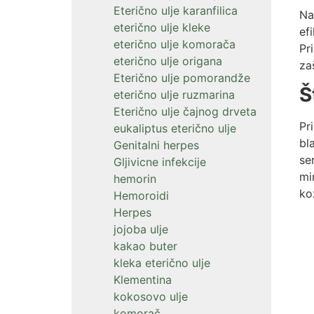
Eterično ulje karanfilica
Na
eterično ulje kleke
ef
eterično ulje komorača
Pr
eterično ulje origana
za
Eterično ulje pomorandže
Š
eterično ulje ruzmarina
Eterično ulje čajnog drveta
Pr
eukaliptus eterično ulje
bl
Genitalni herpes
se
Gljivicne infekcije
mi
hemorin
ko
Hemoroidi
Herpes
jojoba ulje
kakao buter
kleka eterično ulje
Klementina
kokosovo ulje
komorač