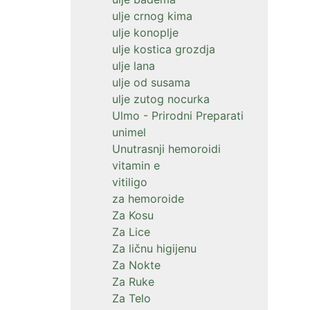
ulje crnog kima
ulje konoplje
ulje kostica grozdja
ulje lana
ulje od susama
ulje zutog nocurka
Ulmo - Prirodni Preparati
unimel
Unutrasnji hemoroidi
vitamin e
vitiligo
za hemoroide
Za Kosu
Za Lice
Za ličnu higijenu
Za Nokte
Za Ruke
Za Telo