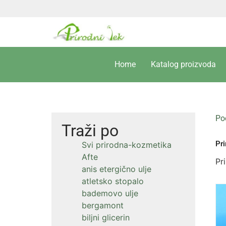
Home
Katalog proizvoda
Po
Traži po
Pr
Svi prirodna-kozmetika
Afte
Pr
anis etergično ulje
atletsko stopalo
bademovo ulje
bergamont
biljni glicerin