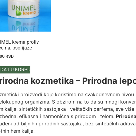
IMEL krema protiv
cema, psorijaze
100
RSD
DAJ U KORPU
rirodna kozmetika – Prirodna lepot
zmetički proizvodi koje koristimo na svakodnevnom nivou im
celokupnog organizma. S obzirom na to da su mnogi konven
mikalija, sintetičkih sastojaka i veštačkih parfema, sve više 
zbedna, efikasna i harmonična s prirodom i telom.
Prirodn
rađeni od biljnih i prirodnih sastojaka, bez sintetičkih aditiva
etnih hemikalija.