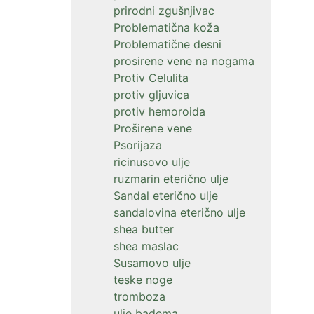
prirodni zgušnjivac
Problematična koža
Problematične desni
prosirene vene na nogama
Protiv Celulita
protiv gljuvica
protiv hemoroida
Proširene vene
Psorijaza
ricinusovo ulje
ruzmarin eterično ulje
Sandal eterično ulje
sandalovina eterično ulje
shea butter
shea maslac
Susamovo ulje
teske noge
tromboza
ulje badema