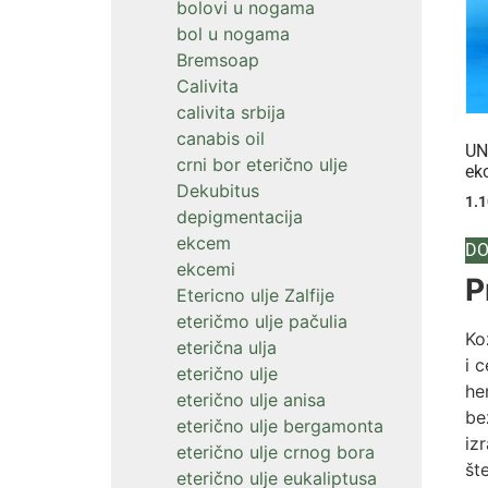
bolovi u nogama
bol u nogama
Bremsoap
Calivita
calivita srbija
canabis oil
UN
crni bor eterično ulje
ek
Dekubitus
1.
depigmentacija
ekcem
DO
ekcemi
P
Etericno ulje Zalfije
eteričmo ulje pačulia
Ko
eterična ulja
i 
eterično ulje
he
eterično ulje anisa
be
eterično ulje bergamonta
iz
eterično ulje crnog bora
št
eterično ulje eukaliptusa