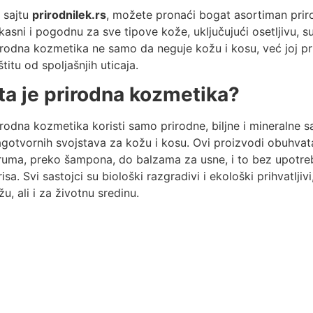
 sajtu
prirodnilek.rs
, možete pronaći bogat asortiman priro
ikasni i pogodnu za sve tipove kože, uključujući osetljivu, 
irodna kozmetika ne samo da neguje kožu i kosu, već joj pru
štitu od spoljašnjih uticaja.
ta je prirodna kozmetika?
irodna kozmetika koristi samo prirodne, biljne i mineralne s
agotvornih svojstava za kožu i kosu. Ovi proizvodi obuhvat
ruma, preko šampona, do balzama za usne, i to bez upotrebe 
risa. Svi sastojci su biološki razgradivi i ekološki prihvatlji
žu, ali i za životnu sredinu.