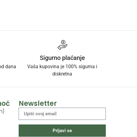
Sigurno plaćanje
 od dana
Vaša kupovina je 100% sigurna i
diskretna
moć
Newsletter
h)
Prijavi se